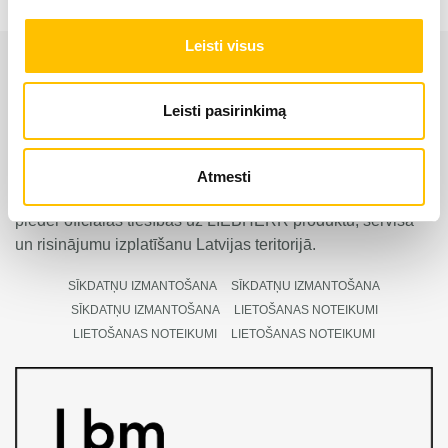
Leisti visus
Leisti pasirinkimą
Atmesti
LIEBHERR oficiālais pārstāvis Latvijā ir Alfis SIA, kam
pieder oficiālās tiesības uz LIEBHERR produktu, servisa
un risinājumu izplatīšanu Latvijas teritorijā.
SĪKDATŅU IZMANTOŠANA
SĪKDATŅU IZMANTOŠANA
SĪKDATŅU IZMANTOŠANA
LIETOŠANAS NOTEIKUMI
LIETOŠANAS NOTEIKUMI
LIETOŠANAS NOTEIKUMI