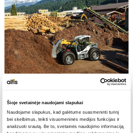
LIEBHERR USED
KARJERAS IESPĒJAS
APIE MUS
KONTAKTI
Tehniskie dati
Šioje svetainėje naudojami slapukai
Naudojame slapukus, kad galėtume suasmeninti turinį
Ekspluatācijas masa
7,58
bei skelbimus, teikti visuomeninės medijos funkcijas ir
analizuoti srautą. Be to, svetainės naudojimo informaciją