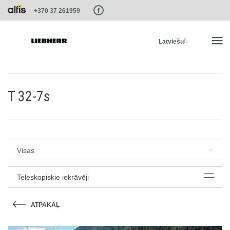
Paste this code as high in the of the page as possible:
+370 37 261959
Latviešu
SĀKUMS
T 32-7s
PRODUKTI
PAKALPOJUMI UN RISINĀJUMI
Visas
LIEBHERR SISTĒMAS
Teleskopiskie iekrāvēji
ATPAKAĻ
LIEBHERR-SHOP