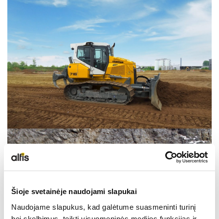
LIEBHERR USED
KARJERAS IESPĒJAS
APIE MUS
KONTAKTI
Šioje svetainėje naudojami slapukai
Naudojame slapukus, kad galėtume suasmeninti turinį
bei skelbimus, teikti visuomeninės medijos funkcijas ir