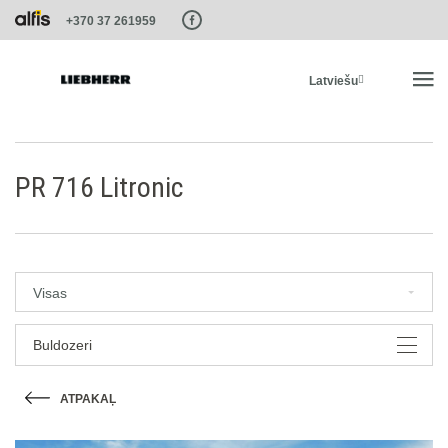
Paste this code as high in the of the page as possible:
+370 37 261959
Latviešu
SĀKUMS
PR 716 Litronic
PRODUKTI
PAKALPOJUMI UN RISINĀJUMI
Visas
LIEBHERR SISTĒMAS
Buldozeri
ATPAKAĻ
LIEBHERR-SHOP