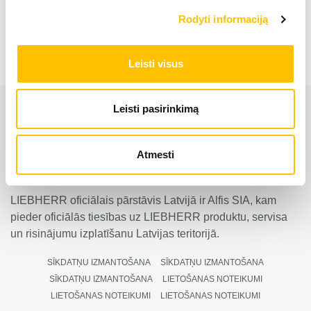
Buldozers PR 716
Rodyti informaciją
Leisti visus
Leisti pasirinkimą
Atmesti
LIEBHERR oficiālais pārstāvis Latvijā ir Alfis SIA, kam
pieder oficiālās tiesības uz LIEBHERR produktu, servisa
un risinājumu izplatīšanu Latvijas teritorijā.
SĪKDATŅU IZMANTOŠANA
SĪKDATŅU IZMANTOŠANA
SĪKDATŅU IZMANTOŠANA
LIETOŠANAS NOTEIKUMI
LIETOŠANAS NOTEIKUMI
LIETOŠANAS NOTEIKUMI