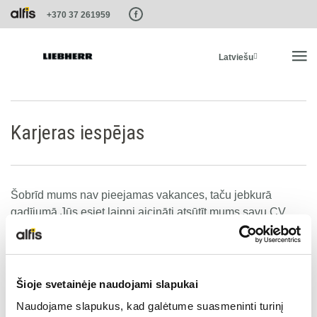
Paste this code as high in the of the page as possible:
+370 37 261959
Latviešu
SĀKUMS
Karjeras iespējas
PRODUKTI
Šobrīd mums nav pieejamas vakances, taču jebkurā
PAKALPOJUMI UN RISINĀJUMI
gadījumā Jūs esiet laipni aicināti atsūtīt mums savu CV.
LIEBHERR SISTĒMAS
IESNIEGT CV
Šioje svetainėje naudojami slapukai
LIEBHERR-SHOP
Naudojame slapukus, kad galėtume suasmeninti turinį