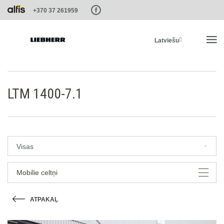
Paste this code as high in the of the page as possible:
+370 37 261959
Latviešu
SĀKUMS
LTM 1400-7.1
PRODUKTI
PAKALPOJUMI UN RISINĀJUMI
Visas
LIEBHERR SISTĒMAS
Mobilie celtņi
ATPAKAĻ
LIEBHERR-SHOP