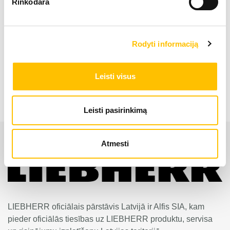
Rinkodara
Asu skaits
7
Rodyti informaciją
Mobilais celtnis LTM 1400-7.1
Leisti visus
Leisti pasirinkimą
Atmesti
LIEBHERR oficiālais pārstāvis Latvijā ir Alfis SIA, kam
pieder oficiālās tiesības uz LIEBHERR produktu, servisa