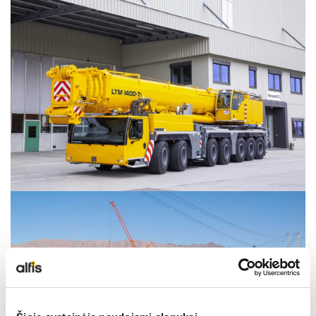
LIEBHERR USED
KARJERAS IESPĒJAS
APIE MUS
KONTAKTI