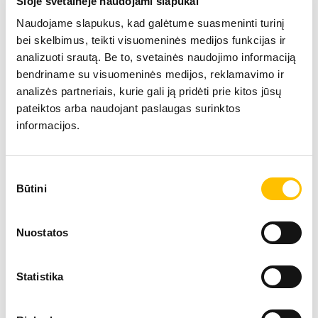
Šioje svetainėje naudojami slapukai
Naudojame slapukus, kad galėtume suasmeninti turinį
bei skelbimus, teikti visuomeninės medijos funkcijas ir
analizuoti srautą. Be to, svetainės naudojimo informaciją
bendriname su visuomeninės medijos, reklamavimo ir
analizės partneriais, kurie gali ją pridėti prie kitos jūsų
Tehniskie dati
pateiktos arba naudojant paslaugas surinktos
informacijos.
Max. celtspēja
400 t
Sutikimo
Būtini
pasirinkimas
Teleskopiskā izlice
60 m
Nuostatos
Max. celšanas augstums
130 
Statistika
Max. radiuss
100 