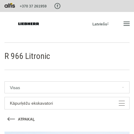
Paste this code as high in the of the page as possible:
+370 37 261959
Latviešu
SĀKUMS
R 966 Litronic
PRODUKTI
PAKALPOJUMI UN RISINĀJUMI
Visas
LIEBHERR SISTĒMAS
Kāpurķēžu ekskavatori
ATPAKAĻ
LIEBHERR-SHOP