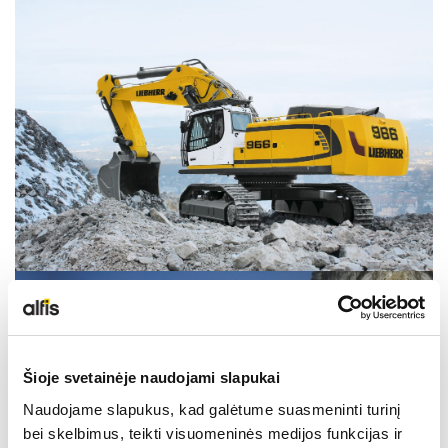
LIEBHERR USED
KARJERAS IESPĒJAS
APIE MUS
KONTAKTI
Šioje svetainėje naudojami slapukai
Naudojame slapukus, kad galėtume suasmeninti turinį
bei skelbimus, teikti visuomeninės medijos funkcijas ir