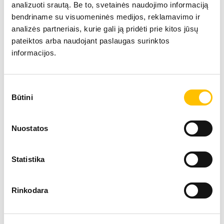
analizuoti srautą. Be to, svetainės naudojimo informaciją
bendriname su visuomeninės medijos, reklamavimo ir
analizės partneriais, kurie gali ją pridėti prie kitos jūsų
pateiktos arba naudojant paslaugas surinktos
informacijos.
Tehniskie dati
Sutikimo
Būtini
pasirinkimas
Ekspluatācijas masa
68,45
Nuostatos
Motora jauda
320 
Statistika
Kausa ietilpība
1.65 
Rinkodara
Kāpurķēžu ekskavators R 966