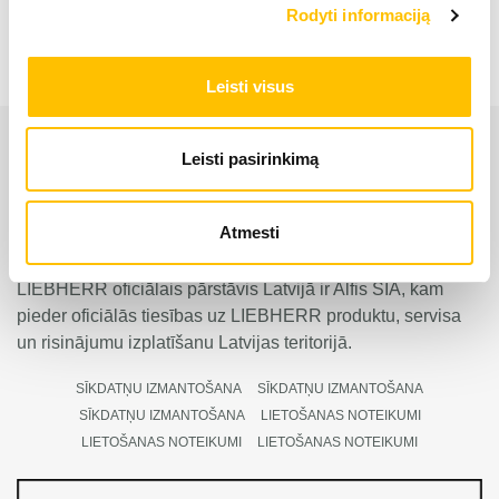
Rodyti informaciją
Leisti visus
Leisti pasirinkimą
Atmesti
LIEBHERR oficiālais pārstāvis Latvijā ir Alfis SIA, kam
pieder oficiālās tiesības uz LIEBHERR produktu, servisa
un risinājumu izplatīšanu Latvijas teritorijā.
SĪKDATŅU IZMANTOŠANA
SĪKDATŅU IZMANTOŠANA
SĪKDATŅU IZMANTOŠANA
LIETOŠANAS NOTEIKUMI
LIETOŠANAS NOTEIKUMI
LIETOŠANAS NOTEIKUMI