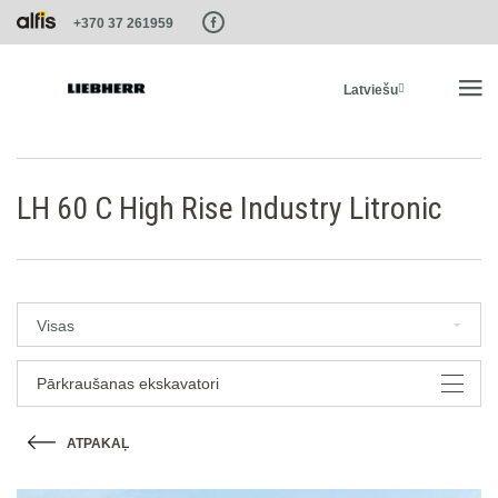
Paste this code as high in the of the page as possible:
+370 37 261959
Latviešu
SĀKUMS
LH 60 C High Rise Industry Litronic
PRODUKTI
PAKALPOJUMI UN RISINĀJUMI
Visas
LIEBHERR SISTĒMAS
Pārkraušanas ekskavatori
ATPAKAĻ
LIEBHERR-SHOP