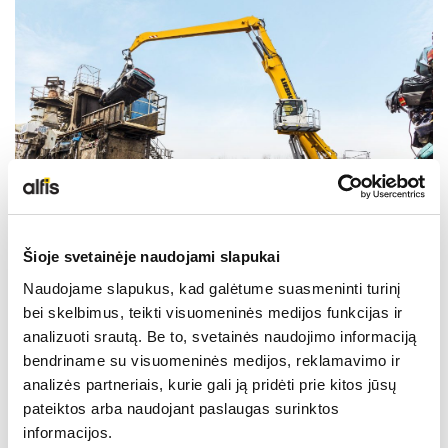
LIEBHERR USED
KARJERAS IESPĒJAS
APIE MUS
KONTAKTI
Šioje svetainėje naudojami slapukai
Naudojame slapukus, kad galėtume suasmeninti turinį
bei skelbimus, teikti visuomeninės medijos funkcijas ir
Tehniskie dati
analizuoti srautą. Be to, svetainės naudojimo informaciją
bendriname su visuomeninės medijos, reklamavimo ir
analizės partneriais, kurie gali ją pridėti prie kitos jūsų
Sniedzamība
20 m
pateiktos arba naudojant paslaugas surinktos
informacijos.