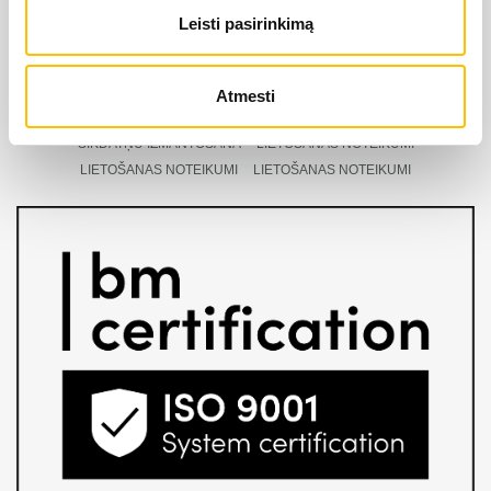
LIEBHERR oficiālais pārstāvis Latvijā ir Alfis SIA, kam
Leisti pasirinkimą
pieder oficiālās tiesības uz LIEBHERR produktu, servisa
un risinājumu izplatīšanu Latvijas teritorijā.
Atmesti
SĪKDATŅU IZMANTOŠANA
SĪKDATŅU IZMANTOŠANA
SĪKDATŅU IZMANTOŠANA
LIETOŠANAS NOTEIKUMI
LIETOŠANAS NOTEIKUMI
LIETOŠANAS NOTEIKUMI