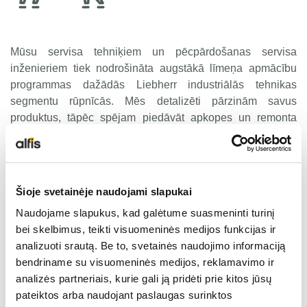
LIEBHERR USED
Mūsu servisa tehniķiem un pēcpārdošanas servisa
KARJERAS IESPĒJAS
inženieriem tiek nodrošināta augstākā līmeņa apmācību
programmas dažādās Liebherr industriālās tehnikas
segmentu rūpnīcās. Mēs detalizēti pārzinām savus
APIE MUS
produktus, tāpēc spējam piedāvāt apkopes un remonta
servisu, kas ir ātrs, efektīvs un precīzs.
KONTAKTI
Šioje svetainėje naudojami slapukai
Mūsu pakalpojumu spektrā ietilpst:
Naudojame slapukus, kad galėtume suasmeninti turinį
Defektācijas, apkopju un remonta darbu veikšanas iespēja
bei skelbimus, teikti visuomeninės medijos funkcijas ir
mūsu lokālajos servisa punktos
Rīgā
un
Rēzeknē
analizuoti srautą. Be to, svetainės naudojimo informaciją
Mobilais izbraukuma serviss ar specializēti aprīkotām un
bendriname su visuomeninės medijos, reklamavimo ir
Liebherr standartam atbilstošām servisa stacijām jums ērtā
analizės partneriais, kurie gali ją pridėti prie kitos jūsų
vietā un laikā
pateiktos arba naudojant paslaugas surinktos
24/7 diennakts tehniskā apkalpošana un tehniskais atbalsts,