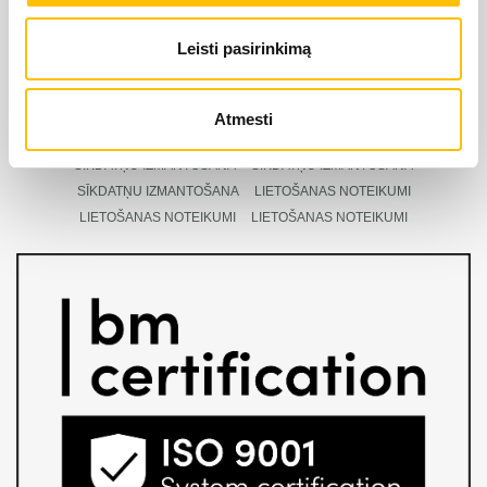
Leisti pasirinkimą
LIEBHERR oficiālais pārstāvis Latvijā ir Alfis SIA, kam
pieder oficiālās tiesības uz LIEBHERR produktu, servisa
Atmesti
un risinājumu izplatīšanu Latvijas teritorijā.
SĪKDATŅU IZMANTOŠANA
SĪKDATŅU IZMANTOŠANA
SĪKDATŅU IZMANTOŠANA
LIETOŠANAS NOTEIKUMI
LIETOŠANAS NOTEIKUMI
LIETOŠANAS NOTEIKUMI