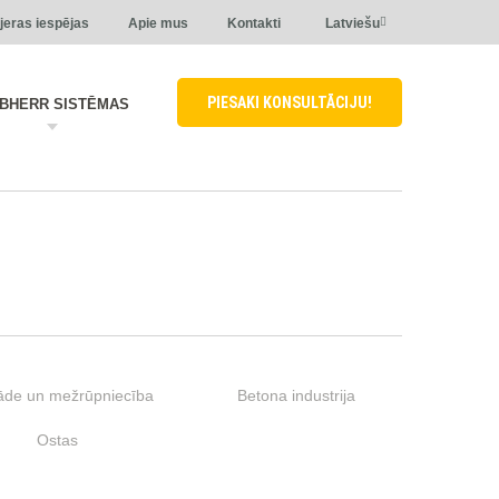
jeras iespējas
Apie mus
Kontakti
Latviešu
PIESAKI KONSULTĀCIJU!
EBHERR SISTĒMAS
āde un mežrūpniecība
Betona industrija
Ostas