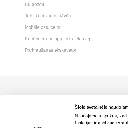
Buldozeri
Teleskopiskie iekrāvēji
Mobilie ostu celtņi
Konteineru un apaļkoku iekrāvēji
Pārkraušanas ekskavatori
LIEBHERR oficiālais pā
servisa un risinājumu iz
Šioje svetainėje naudojam
Naudojame slapukus, kad g
SĪKDATŅU IZM
funkcijas ir analizuoti sr