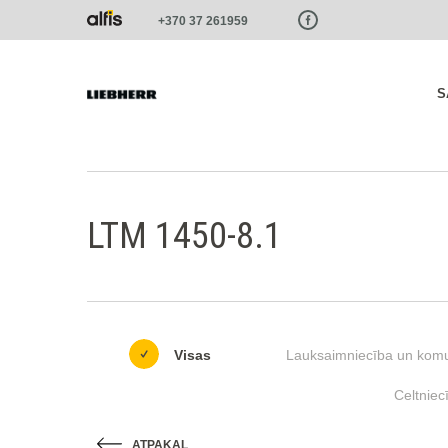
Paste this code as high in the of the page as possible:
+370 37 261959
S
LTM 1450-8.1
Visas
Lauksaimniecība un komu
Celtniec
ATPAKAĻ