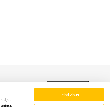
LIEBHERR produktu,
Leisti visus
medijos
NAS NOTEIKUMI
omeninės