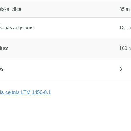
iskā izlice
85 m
lšanas augstums
131 
iuss
100 
ts
8
is celtnis LTM 1450-8.1