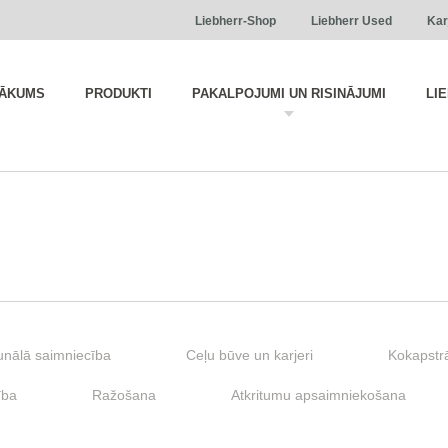
Liebherr-Shop
Liebherr Used
Kar
ĀKUMS
PRODUKTI
PAKALPOJUMI UN RISINĀJUMI
LI
nālā saimniecība
Ceļu būve un karjeri
Kokapstr
ība
Ražošana
Atkritumu apsaimniekošana