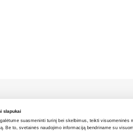
rstāvis Latvijā ir Alfis SIA, kam pieder oficiālās tiesības uz 
platīšanu Latvijas teritorijā.
i slapukai
alėtume suasmeninti turinį bei skelbimus, teikti visuomeninės 
ANTOŠANA
SĪKDATŅU IZMANTOŠANA
SĪKDATŅU IZMANTOŠANA
LIETOŠA
autą. Be to, svetainės naudojimo informaciją bendriname su visu
LIETOŠANAS NOTEIKUMI
LIETOŠANAS NOTEIKUMI