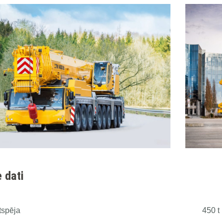
 dati
tspēja
450 t