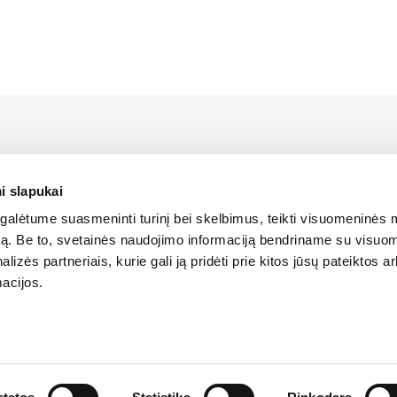
us LIEBHERR atstovas Lietuvoje bei turi oficialias teises platin
 Lietuvos teritorijoje.
i slapukai
alėtume suasmeninti turinį bei skelbimus, teikti visuomeninės 
SLAPUKŲ POLITIKA
autą. Be to, svetainės naudojimo informaciją bendriname su visu
lizės partneriais, kurie gali ją pridėti prie kitos jūsų pateiktos 
acijos.
os