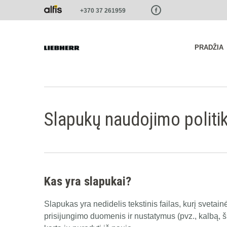
Paste this code as high in the of the page as possible:
+370 37 261959
PRADŽIA
Slapukų naudojimo politi
Kas yra slapukai?
Slapukas yra nedidelis tekstinis failas, kurį svetai
prisijungimo duomenis ir nustatymus (pvz., kalbą, š