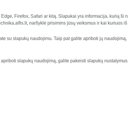
Edge, Firefox, Safari ar kitą. Slapukai yra informacija, kurią š
echnika.alfis.lt, naršyklė prisimins jūsų veiksmus ir kai kuriuos iš
te su slapukų naudojimu. Taip pat galite apriboti jų naudojimą,
e apriboti slapukų naudojimą, galite pakeisti slapukų nustatymus