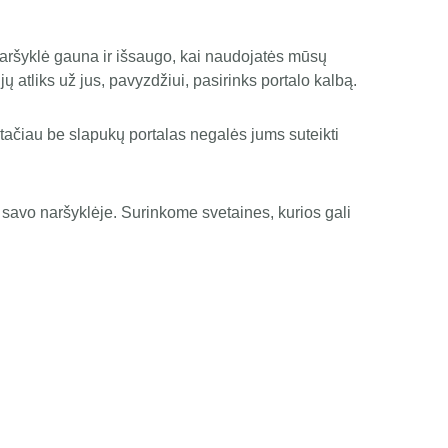
i naršyklė gauna ir išsaugo, kai naudojatės mūsų
 jų atliks už jus, pavyzdžiui, pasirinks portalo kalbą.
 tačiau be slapukų portalas negalės jums suteikti
 savo naršyklėje. Surinkome svetaines, kurios gali