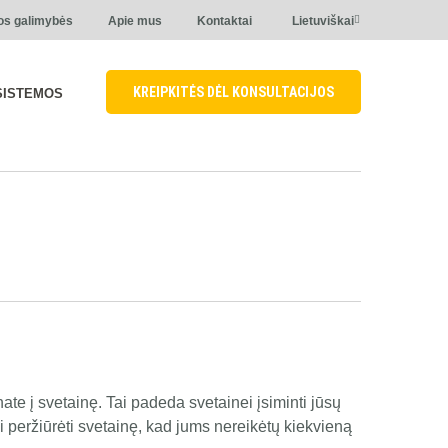
os galimybės
Apie mus
Kontaktai
Lietuviškai
KREIPKITĖS DĖL KONSULTACIJOS
SISTEMOS
ate į svetainę. Tai padeda svetainei įsiminti jūsų
i peržiūrėti svetainę, kad jums nereikėtų kiekvieną