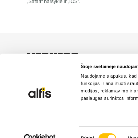
„Safari“ naršyklė ir „iOS“.
UAB “Alfis” yra oficial
paslaugas ir sprendimus
Šioje svetainėje naudojam
Naudojame slapukus, kad g
funkcijas ir analizuoti sr
medijos, reklamavimo ir ana
paslaugas surinktos inform
© 2026 Liebherr | Alfis UAB | Visos teisės saugom
Sutikimo