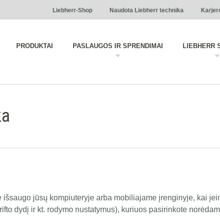
Liebherr-Shop
Naudota Liebherr technika
Karjer
PRODUKTAI
PASLAUGOS IR SPRENDIMAI
LIEBHERR 
ka
nė išsaugo jūsų kompiuteryje arba mobiliajame įrenginyje, kai įein
rifto dydį ir kt. rodymo nustatymus), kuriuos pasirinkote norėdam