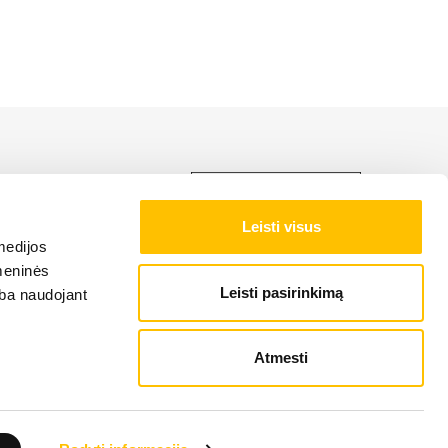
ti LIEBHERR produkciją,
Leisti visus
medijos
omeninės
Leisti pasirinkimą
arba naudojant
Atmesti