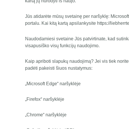
kartą jų nurodyti iš naujo.
Jūs atidarėte mūsų svetainę per naršyklę: Microsoft 
portalu. Kai kitą kartą apsilankysite https://liebherrt
Naudodamiesi svetaine Jūs patvirtinate, kad sutinka
visapusiško visų funkcijų naudojimo.
Kaip apriboti slapukų naudojimą? Jei vis tiek norit
padėti pakeisti šiuos nustatymus:
„Microsoft Edge“ naršyklėje
„Firefox“ naršyklėje
„Chrome“ naršyklėje