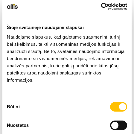
Šioje svetainėje naudojami slapukai
Naudojame slapukus, kad galėtume suasmeninti turinį
bei skelbimus, teikti visuomeninės medijos funkcijas ir
analizuoti srautą. Be to, svetainės naudojimo informaciją
bendriname su visuomeninės medijos, reklamavimo ir
analizės partneriais, kurie gali ją pridėti prie kitos jūsų
pateiktos arba naudojant paslaugas surinktos
informacijos.
Sutikimo
Būtini
pasirinkimas
Nuostatos
Tehniskie dati