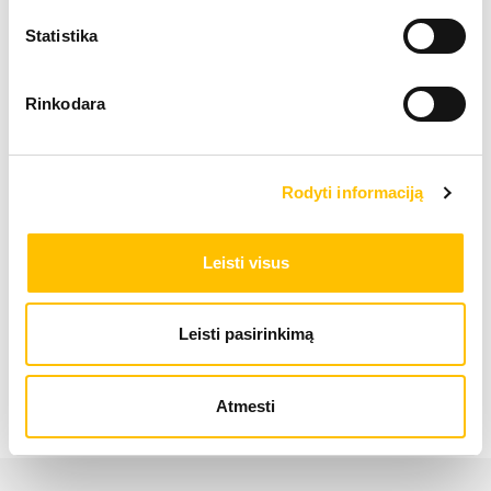
Statistika
Ekspluatācijas masa
21,50
Rinkodara
Motora jauda
140 
Rodyti informaciją
Kausa ietilpība
0.55 
Leisti visus
Riteņu ekskavators A 924
Leisti pasirinkimą
Atmesti