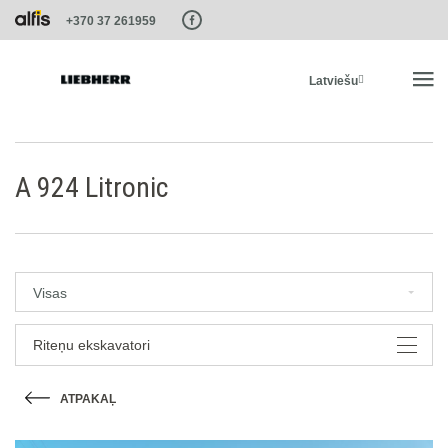
Paste this code as high in the of the page as possible:
+370 37 261959
Latviešu
SĀKUMS
A 924 Litronic
PRODUKTI
PAKALPOJUMI UN RISINĀJUMI
Visas
LIEBHERR SISTĒMAS
Riteņu ekskavatori
ATPAKAĻ
LIEBHERR-SHOP