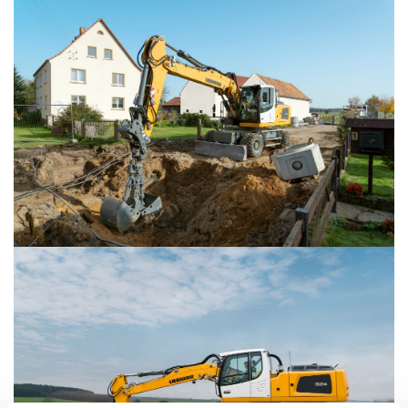
LIEBHERR USED
KARJERAS IESPĒJAS
APIE MUS
KONTAKTI