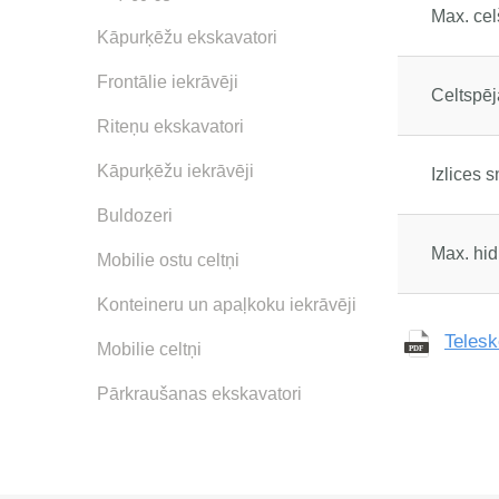
Max. ce
Kāpurķēžu ekskavatori
Frontālie iekrāvēji
Celtspēj
Riteņu ekskavatori
Kāpurķēžu iekrāvēji
Izlices 
Buldozeri
Max. hid
Mobilie ostu celtņi
Konteineru un apaļkoku iekrāvēji
Telesk
Mobilie celtņi
Pārkraušanas ekskavatori