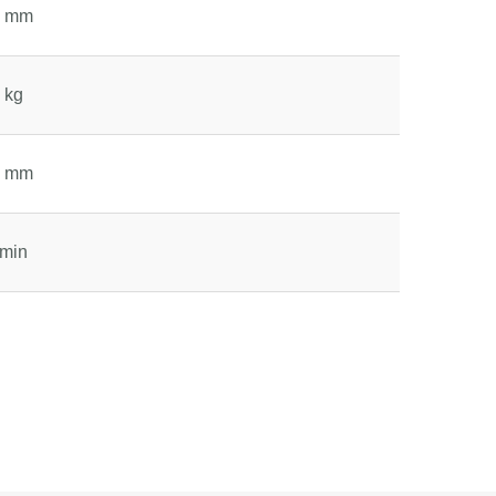
2 mm
 kg
0 mm
/min