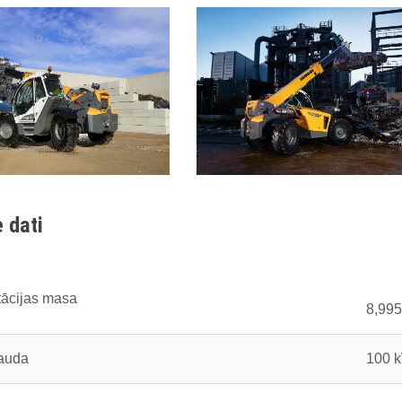
 dati
tācijas masa
8,995
jauda
100 k