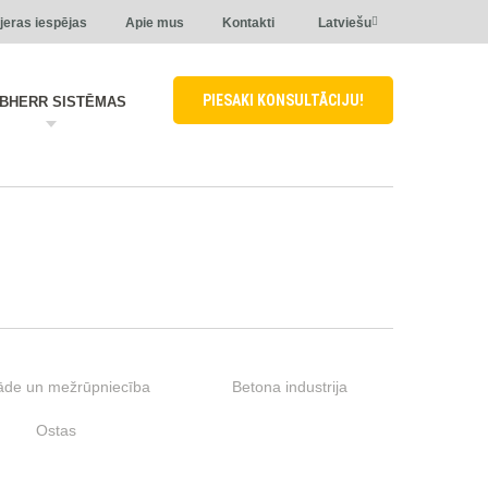
jeras iespējas
Apie mus
Kontakti
Latviešu
PIESAKI KONSULTĀCIJU!
EBHERR SISTĒMAS
āde un mežrūpniecība
Betona industrija
Ostas