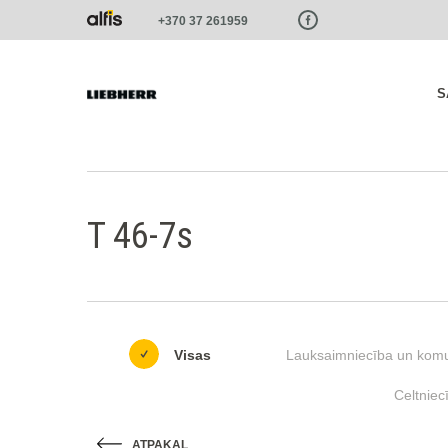
Paste this code as high in the of the page as possible:
+370 37 261959
S
T 46-7s
Visas
Lauksaimniecība un komu
Celtniec
ATPAKAĻ