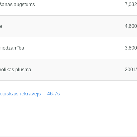
lšanas augstums
7,03
a
4,600
sniedzamība
3,80
rolikas plūsma
200 l
opiskais iekrāvējs T 46-7s