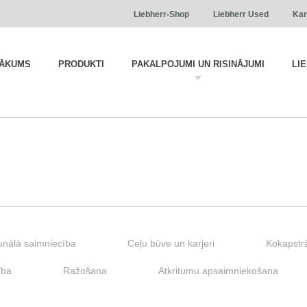
Liebherr-Shop
Liebherr Used
Kar
ĀKUMS
PRODUKTI
PAKALPOJUMI UN RISINĀJUMI
LI
nālā saimniecība
Ceļu būve un karjeri
Kokapstr
ība
Ražošana
Atkritumu apsaimniekošana