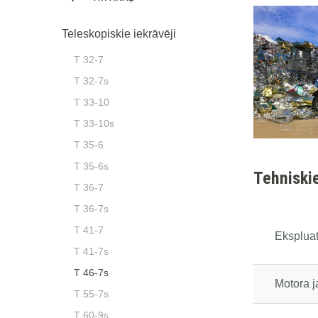
Teleskopiskie iekrāvēji
T 32-7
T 32-7s
T 33-10
T 33-10s
T 35-6
T 35-6s
Tehniskie
T 36-7
T 36-7s
T 41-7
Eksplua
T 41-7s
T 46-7s
Motora 
T 55-7s
T 60-9s