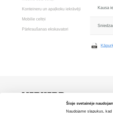
Kausa ie
Konteineru un apaļkoku iekrāvēji
Mobilie celtņi
Sniedza
Pārkraušanas ekskavatori
Kāpurķ
LIEBHERR oficiālais pā
servisa un risinājumu iz
Šioje svetainėje naudojam
Naudojame slapukus, kad g
SĪKDATŅU IZM