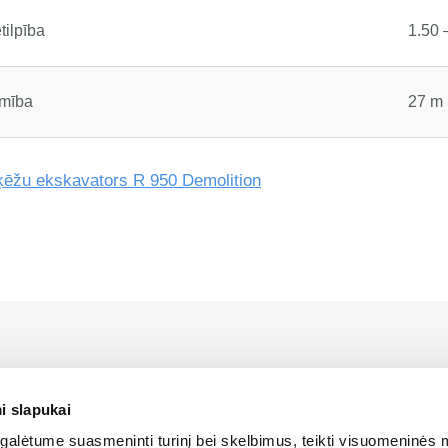
tilpība
1.50 
mība
27 m
ēžu ekskavators R 950 Demolition
rstāvis Latvijā ir Alfis SIA, kam pieder oficiālās tiesības uz 
platīšanu Latvijas teritorijā.
i slapukai
alėtume suasmeninti turinį bei skelbimus, teikti visuomeninės 
ANTOŠANA
SĪKDATŅU IZMANTOŠANA
SĪKDATŅU IZMANTOŠANA
LIETOŠA