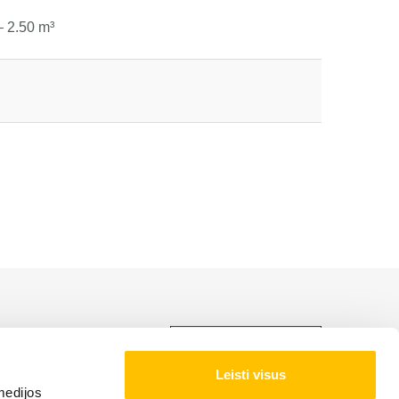
– 2.50 m³
LIEBHERR produktu,
Leisti visus
medijos
NAS NOTEIKUMI