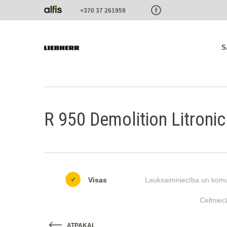
Paste this code as high in the of the page as possible:
+370 37 261959
S
R 950 Demolition Litronic
Visas
Lauksaimniecība un komu
Celtniec
ATPAKAĻ