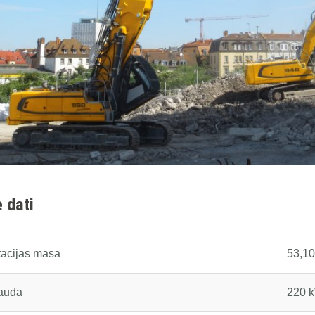
 dati
tācijas masa
53,10
jauda
220 k