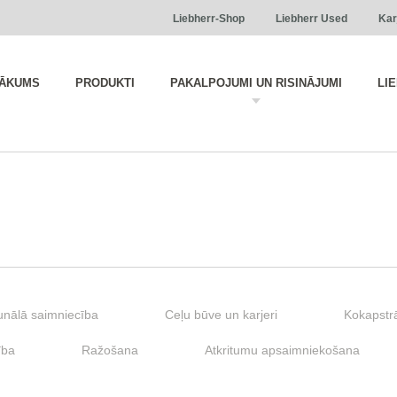
Liebherr-Shop
Liebherr Used
Kar
ĀKUMS
PRODUKTI
PAKALPOJUMI UN RISINĀJUMI
LI
nālā saimniecība
Ceļu būve un karjeri
Kokapstr
ība
Ražošana
Atkritumu apsaimniekošana