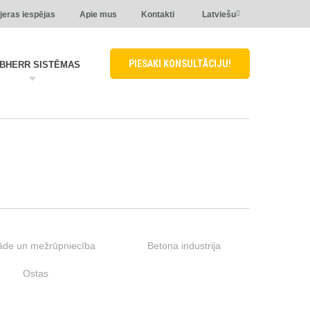
jeras iespējas
Apie mus
Kontakti
Latviešu
PIESAKI KONSULTĀCIJU!
EBHERR SISTĒMAS
āde un mežrūpniecība
Betona industrija
Ostas