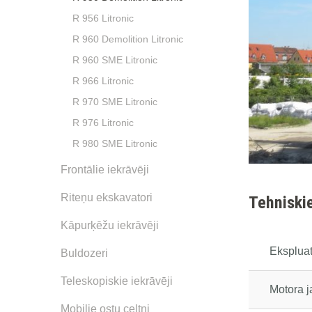
R 956 Litronic
R 960 Demolition Litronic
R 960 SME Litronic
R 966 Litronic
R 970 SME Litronic
R 976 Litronic
R 980 SME Litronic
Frontālie iekrāvēji
Riteņu ekskavatori
Tehniskie
Kāpurķēžu iekrāvēji
Eksplua
Buldozeri
Teleskopiskie iekrāvēji
Motora 
Mobilie ostu celtņi