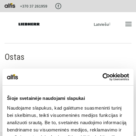
Paste this code as high in the of the page as possible:
+370 37 261959
Latviešu
SĀKUMS
Ostas
PRODUKTI
PAKALPOJUMI UN RISINĀJUMI
Ostas
Šioje svetainėje naudojami slapukai
LIEBHERR SISTĒMAS
Naudojame slapukus, kad galėtume suasmeninti turinį
bei skelbimus, teikti visuomeninės medijos funkcijas ir
analizuoti srautą. Be to, svetainės naudojimo informaciją
LIEBHERR-SHOP
bendriname su visuomeninės medijos, reklamavimo ir