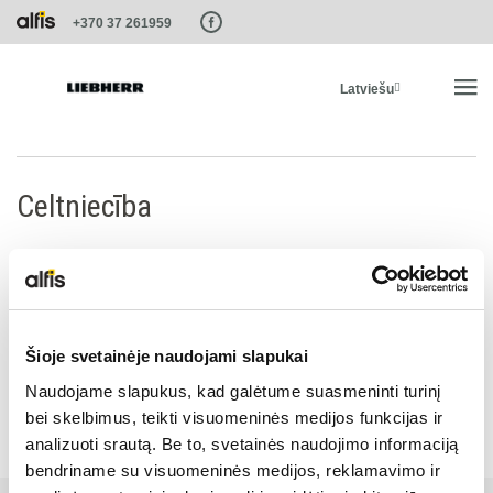
Paste this code as high in the of the page as possible:
+370 37 261959
Latviešu
SĀKUMS
Celtniecība
PRODUKTI
PAKALPOJUMI UN RISINĀJUMI
Celtniecība
Šioje svetainėje naudojami slapukai
LIEBHERR SISTĒMAS
Naudojame slapukus, kad galėtume suasmeninti turinį
bei skelbimus, teikti visuomeninės medijos funkcijas ir
analizuoti srautą. Be to, svetainės naudojimo informaciją
LIEBHERR-SHOP
bendriname su visuomeninės medijos, reklamavimo ir