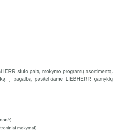
LIEBHERR siūlo paltų mokymo programų asortimentą.
chniką, į pagalbą pasitelkiame LIEBHERR gamyklų
emonė)
ktroniniai mokymai)