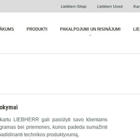
Liebherr-Shop
Liebherr Used
Kar
ĀKUMS
PRODUKTI
PAKALPOJUMI UN RISINĀJUMI
LI
mokymai
 kartu LIEBHERR gali pasiūlyti savo klientams
ramas bei priemones, kurios padeda sumažinti
 padidinanti technikos produktyvumą.