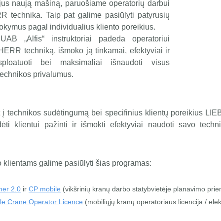
gijus naują mašiną, paruošiame operatorių darbui
 technika. Taip pat galime pasiūlyti patyrusių
okymus pagal individualius kliento poreikius.
i UAB „Alfis“ instruktoriai padeda operatoriui
HERR techniką, išmoko ją tinkamai, efektyviai ir
sploatuoti bei maksimaliai išnaudoti visus
chnikos privalumus.
t į technikos sudėtingumą bei specifinius klientų poreikius 
dėti klientui pažinti ir išmokti efektyviai naudoti savo te
o klientams galime pasiūlyti šias programas:
ner 2.0
ir
CP mobile
(vikšrinių kranų darbo statybvietėje planavimo pri
ile Crane Operator Licence
(mobiliųjų kranų operatoriaus licencija / ele