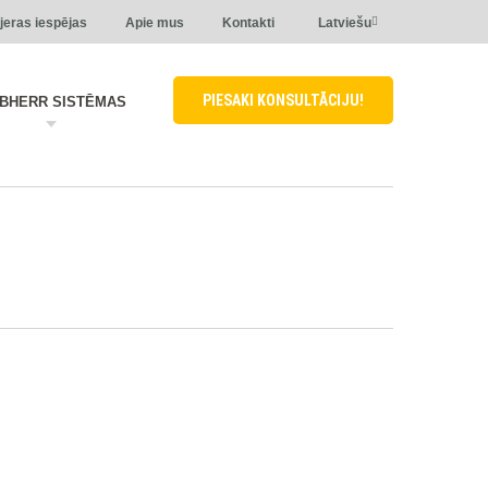
jeras iespējas
Apie mus
Kontakti
Latviešu
PIESAKI KONSULTĀCIJU!
EBHERR SISTĒMAS