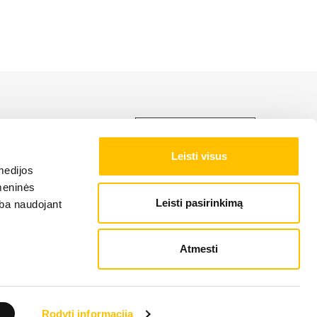
LIEBHERR produktu,
Leisti visus
medijos
NAS NOTEIKUMI
omeninės
Leisti pasirinkimą
arba naudojant
Atmesti
Rodyti informaciją