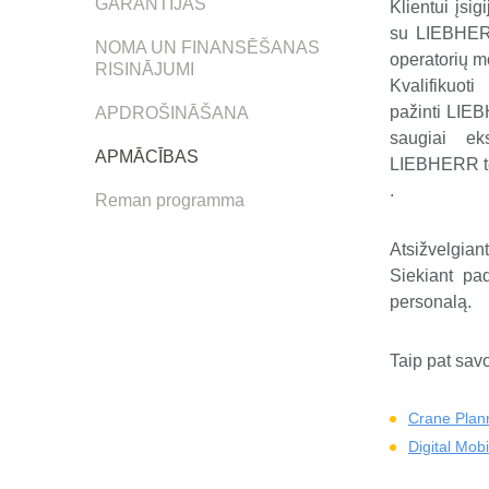
GARANTIJAS
Klientui įsi
su LIEBHERR
NOMA UN FINANSĒŠANAS
operatorių m
RISINĀJUMI
Kvalifikuot
pažinti LIEB
APDROŠINĀŠANA
saugiai ek
APMĀCĪBAS
LIEBHERR te
.
Reman programma
Atsižvelgian
Siekiant pa
personalą.
Taip pat sav
Crane Plan
Digital Mob