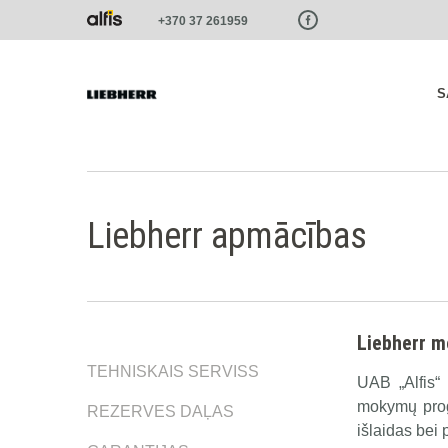
Paste this code as high in the of the page as possible:
+370 37 261959
S
Liebherr apmācības
Liebherr 
TEHNISKAIS SERVISS
UAB „Alfis“
mokymų prog
REZERVES DAĻAS
išlaidas bei