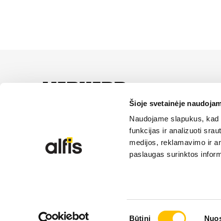
LIEBHERR oficiālais pā
servisa un risinājumu iz
Šioje svetainėje naudojam
Naudojame slapukus, kad g
SĪKDATŅU IZM
funkcijas ir analizuoti sr
medijos, reklamavimo ir ana
paslaugas surinktos inform
© 2026 Liebherr | Alfis SIA | Visas tiesības aizsarg
Sutikimo
Būtini
Nuos