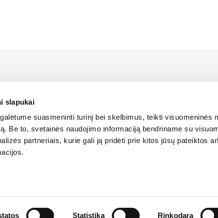
rstāvis Latvijā ir Alfis SIA, kam pieder oficiālās tiesības uz 
platīšanu Latvijas teritorijā.
i slapukai
alėtume suasmeninti turinį bei skelbimus, teikti visuomeninės 
ANTOŠANA
SĪKDATŅU IZMANTOŠANA
SĪKDATŅU IZMANTOŠANA
LIETOŠA
autą. Be to, svetainės naudojimo informaciją bendriname su visu
LIETOŠANAS NOTEIKUMI
LIETOŠANAS NOTEIKUMI
lizės partneriais, kurie gali ją pridėti prie kitos jūsų pateiktos 
acijos.
ātas
tatos
Statistika
Rinkodara