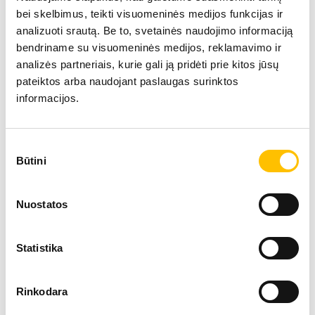
bei skelbimus, teikti visuomeninės medijos funkcijas ir
analizuoti srautą. Be to, svetainės naudojimo informaciją
bendriname su visuomeninės medijos, reklamavimo ir
analizės partneriais, kurie gali ją pridėti prie kitos jūsų
pateiktos arba naudojant paslaugas surinktos
informacijos.
Tehniskie dati
Sutikimo
Būtini
pasirinkimas
Sniedzamība
18 m
Nuostatos
Motora jauda
155 
Statistika
Ekspluatācijas masa
46,40
Rinkodara