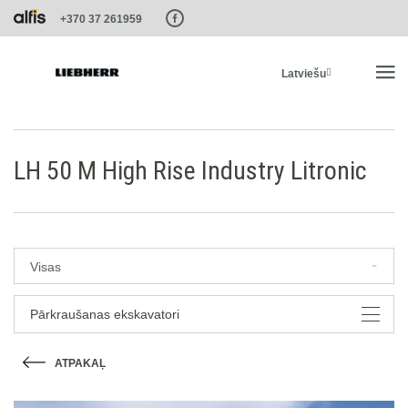
Paste this code as high in the of the page as possible:
+370 37 261959
Latviešu
SĀKUMS
LH 50 M High Rise Industry Litronic
PRODUKTI
PAKALPOJUMI UN RISINĀJUMI
Visas
LIEBHERR SISTĒMAS
Pārkraušanas ekskavatori
ATPAKAĻ
LIEBHERR-SHOP