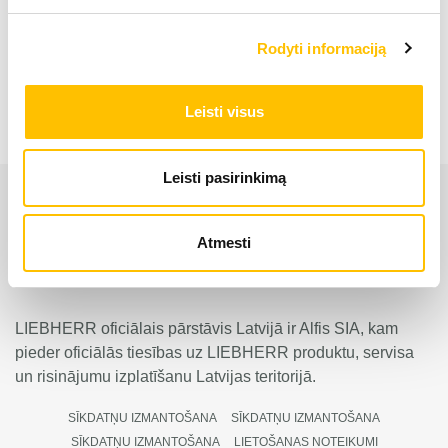
Pārkraušanas ekskavators LH 50 M High Rise
Industry
Rodyti informaciją
Leisti visus
Leisti pasirinkimą
Atmesti
LIEBHERR oficiālais pārstāvis Latvijā ir Alfis SIA, kam
pieder oficiālās tiesības uz LIEBHERR produktu, servisa
un risinājumu izplatīšanu Latvijas teritorijā.
SĪKDATŅU IZMANTOŠANA
SĪKDATŅU IZMANTOŠANA
SĪKDATŅU IZMANTOŠANA
LIETOŠANAS NOTEIKUMI