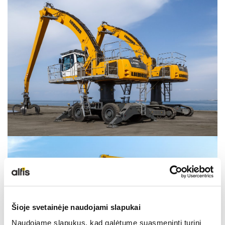
LIEBHERR USED
KARJERAS IESPĒJAS
APIE MUS
KONTAKTI
Šioje svetainėje naudojami slapukai
Naudojame slapukus, kad galėtume suasmeninti turinį