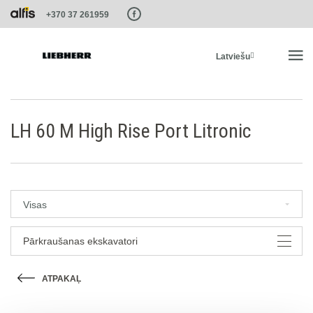
Paste this code as high in the of the page as possible:
+370 37 261959
Latviešu
SĀKUMS
LH 60 M High Rise Port Litronic
PRODUKTI
PAKALPOJUMI UN RISINĀJUMI
Visas
LIEBHERR SISTĒMAS
Pārkraušanas ekskavatori
ATPAKAĻ
LIEBHERR-SHOP