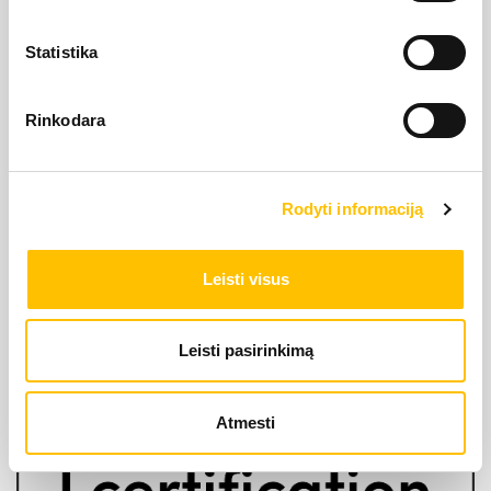
Statistika
Rinkodara
LIEBHERR oficiālais pārstāvis Latvijā ir Alfis SIA, kam
pieder oficiālās tiesības uz LIEBHERR produktu, servisa
Rodyti informaciją
un risinājumu izplatīšanu Latvijas teritorijā.
Leisti visus
SĪKDATŅU IZMANTOŠANA
SĪKDATŅU IZMANTOŠANA
SĪKDATŅU IZMANTOŠANA
LIETOŠANAS NOTEIKUMI
LIETOŠANAS NOTEIKUMI
LIETOŠANAS NOTEIKUMI
Leisti pasirinkimą
Atmesti