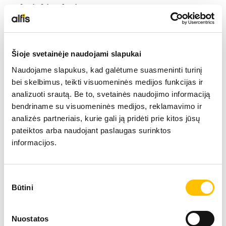
Tehniskie dati
LIEBHERR USED
Sniedzamība
KARJERAS IESPĒJAS
23 m
Šioje svetainėje naudojami slapukai
Naudojame slapukus, kad galėtume suasmeninti turinį
APIE MUS
bei skelbimus, teikti visuomeninės medijos funkcijas ir
Motora jauda
190 
analizuoti srautą. Be to, svetainės naudojimo informaciją
bendriname su visuomeninės medijos, reklamavimo ir
KONTAKTI
analizės partneriais, kurie gali ją pridėti prie kitos jūsų
Ekspluatācijas masa
71,30
pateiktos arba naudojant paslaugas surinktos
informacijos.
Pārkraušanas ekskavators LH 60 High Rise Port
Sutikimo
Būtini
pasirinkimas
Nuostatos