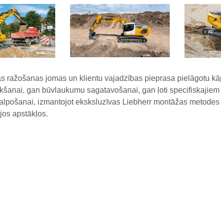
 ražošanas jomas un klientu vajadzības pieprasa pielāgotu kāp
rakšanai, gan būvlaukumu sagatavošanai, gan ļoti specifiskajiem
 kalpošanai, izmantojot eksksluzīvas Liebherr montāžas metodes
os apstākļos.