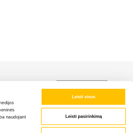
LIEBHERR produktu,
Leisti visus
medijos
NAS NOTEIKUMI
omeninės
Leisti pasirinkimą
arba naudojant