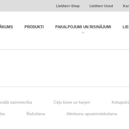
Liebherr-Shop
Liebherr Used
Kar
ĀKUMS
PRODUKTI
PAKALPOJUMI UN RISINĀJUMI
LI
nālā saimniecība
Ceļu būve un karjeri
Kokapstr
ība
Ražošana
Atkritumu apsaimniekošana