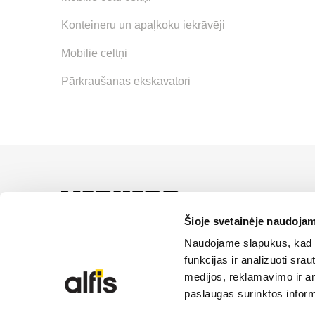
Konteineru un apaļkoku iekrāvēji
Mobilie celtņi
Pārkraušanas ekskavatori
LIEBHERR oficiālais pā
servisa un risinājumu iz
Šioje svetainėje naudojam
Naudojame slapukus, kad g
SĪKDATŅU IZM
funkcijas ir analizuoti sr
medijos, reklamavimo ir ana
paslaugas surinktos inform