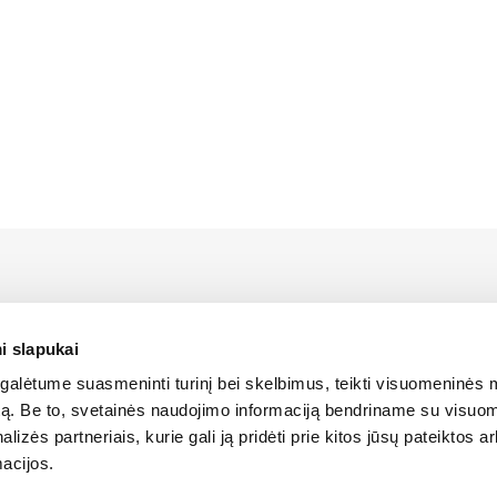
rstāvis Latvijā ir Alfis SIA, kam pieder oficiālās tiesības uz 
platīšanu Latvijas teritorijā.
i slapukai
alėtume suasmeninti turinį bei skelbimus, teikti visuomeninės 
ANTOŠANA
SĪKDATŅU IZMANTOŠANA
SĪKDATŅU IZMANTOŠANA
LIETOŠA
autą. Be to, svetainės naudojimo informaciją bendriname su visu
LIETOŠANAS NOTEIKUMI
LIETOŠANAS NOTEIKUMI
lizės partneriais, kurie gali ją pridėti prie kitos jūsų pateiktos 
acijos.