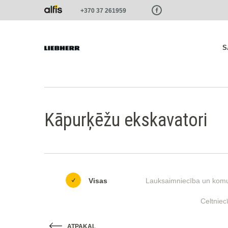
Paste this code as high in the of the page as possible:
+370 37 261959
S
Kāpurķēžu ekskavatori
Visas
Lauksaimniecība un komu
Celtniec
ATPAKAĻ