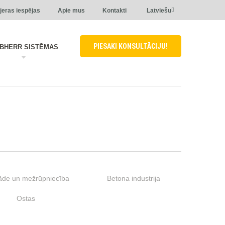
jeras iespējas
Apie mus
Kontakti
Latviešu
PIESAKI KONSULTĀCIJU!
EBHERR SISTĒMAS
āde un mežrūpniecība
Betona industrija
Ostas