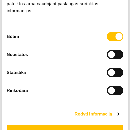
pateiktos arba naudojant paslaugas surinktos
informacijos.
Sutikimo
Būtini
pasirinkimas
Nuostatos
Statistika
Rinkodara
Tehniskie dati
Rodyti informaciją
Max. celtspēja
250 t
Teleskopiskā izlice
60 m