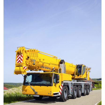
LIEBHERR USED
KARJERAS IESPĒJAS
APIE MUS
KONTAKTI