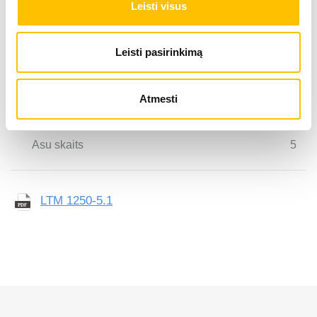
Leisti visus
Max. celšanas augstums
108 
Leisti pasirinkimą
Max. radiuss
96 m
Atmesti
Asu skaits
5
LTM 1250-5.1