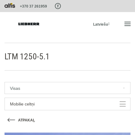
Paste this code as high in the of the page as possible:
+370 37 261959
Latviešu
SĀKUMS
LTM 1250-5.1
PRODUKTI
PAKALPOJUMI UN RISINĀJUMI
Visas
LIEBHERR SISTĒMAS
Mobilie celtņi
ATPAKAĻ
LIEBHERR-SHOP