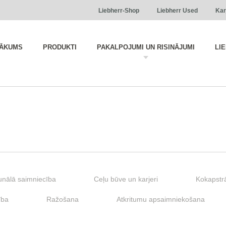
Liebherr-Shop
Liebherr Used
Kar
ĀKUMS
PRODUKTI
PAKALPOJUMI UN RISINĀJUMI
LI
nālā saimniecība
Ceļu būve un karjeri
Kokapstr
ība
Ražošana
Atkritumu apsaimniekošana