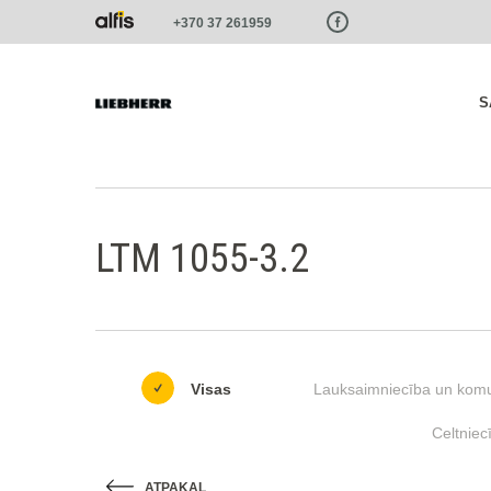
Paste this code as high in the of the page as possible:
+370 37 261959
S
LTM 1055-3.2
Visas
Lauksaimniecība un komu
Celtniec
ATPAKAĻ