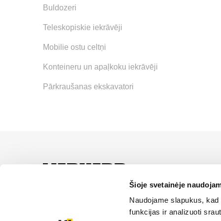
Buldozeri
Teleskopiskie iekrāvēji
Mobilie ostu celtņi
Konteineru un apaļkoku iekrāvēji
Pārkraušanas ekskavatori
LIEBHERR oficiālais pā
servisa un risinājumu iz
Šioje svetainėje naudojam
Naudojame slapukus, kad g
SĪKDATŅU IZM
funkcijas ir analizuoti sr