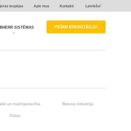
jeras iespējas
Apie mus
Kontakti
Latviešu
PIESAKI KONSULTĀCIJU!
EBHERR SISTĒMAS
āde un mežrūpniecība
Betona industrija
Ostas