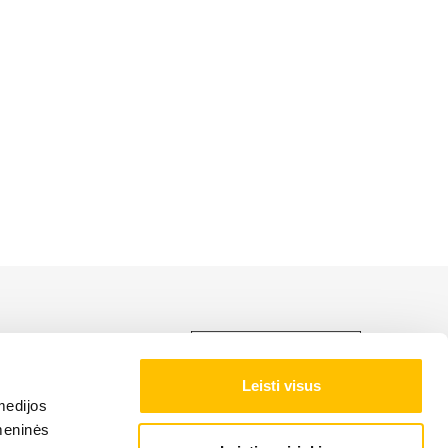
LIEBHERR produktu,
Leisti visus
medijos
NAS NOTEIKUMI
omeninės