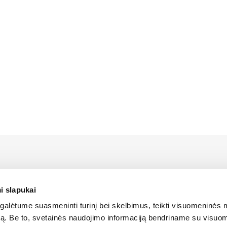
rstāvis Latvijā ir Alfis SIA, kam pieder oficiālās tiesības uz 
platīšanu Latvijas teritorijā.
i slapukai
alėtume suasmeninti turinį bei skelbimus, teikti visuomeninės 
ANTOŠANA
SĪKDATŅU IZMANTOŠANA
SĪKDATŅU IZMANTOŠANA
LIETOŠA
autą. Be to, svetainės naudojimo informaciją bendriname su visu
LIETOŠANAS NOTEIKUMI
LIETOŠANAS NOTEIKUMI