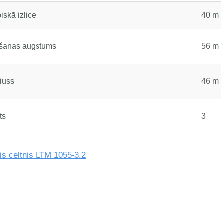
iskā izlice
40 m
lšanas augstums
56 m
iuss
46 m
ts
3
is celtnis LTM 1055-3.2