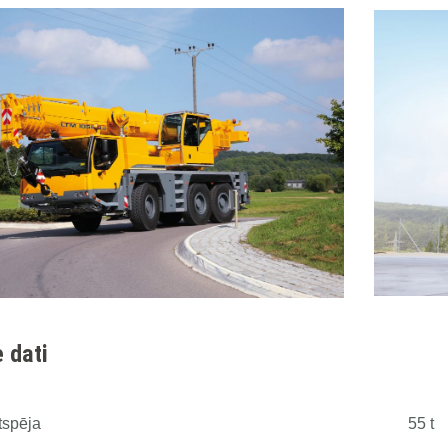
 dati
tspēja
55 t