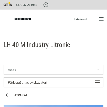
Paste this code as high in the of the page as possible:
+370 37 261959
Latviešu
SĀKUMS
LH 40 M Industry Litronic
PRODUKTI
PAKALPOJUMI UN RISINĀJUMI
Visas
LIEBHERR SISTĒMAS
Pārkraušanas ekskavatori
ATPAKAĻ
LIEBHERR-SHOP