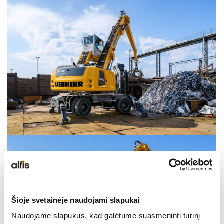
LIEBHERR USED
KARJERAS IESPĒJAS
APIE MUS
KONTAKTI
Šioje svetainėje naudojami slapukai
Naudojame slapukus, kad galėtume suasmeninti turinį