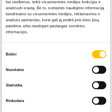
bei skelbimus, teikti visuomeninės medijos funkcijas ir
analizuoti srautą. Be to, svetainės naudojimo informaciją
bendriname su visuomeninės medijos, reklamavimo ir
analizės partneriais, kurie gali ją pridėti prie kitos jūsų
pateiktos arba naudojant paslaugas surinktos
informacijos.
Tehniskie dati
Sutikimo
Būtini
pasirinkimas
Sniedzamība
16 m
Nuostatos
Motora jauda
155 
Statistika
Ekspluatācijas masa
36,40
Rinkodara