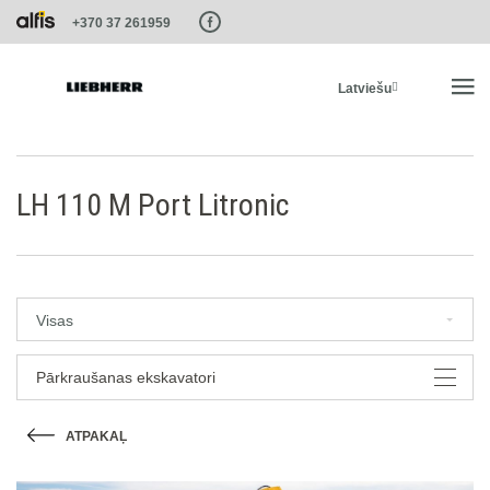
Paste this code as high in the of the page as possible:
+370 37 261959
Latviešu
SĀKUMS
LH 110 M Port Litronic
PRODUKTI
PAKALPOJUMI UN RISINĀJUMI
Visas
LIEBHERR SISTĒMAS
Pārkraušanas ekskavatori
ATPAKAĻ
LIEBHERR-SHOP