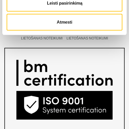
Leisti pasirinkimą
pieder oficiālās tiesības uz LIEBHERR produktu, servisa
un risinājumu izplatīšanu Latvijas teritorijā.
Atmesti
SĪKDATŅU IZMANTOŠANA
SĪKDATŅU IZMANTOŠANA
SĪKDATŅU IZMANTOŠANA
LIETOŠANAS NOTEIKUMI
LIETOŠANAS NOTEIKUMI
LIETOŠANAS NOTEIKUMI