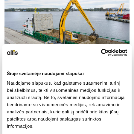
LIEBHERR USED
KARJERAS IESPĒJAS
APIE MUS
KONTAKTI
Šioje svetainėje naudojami slapukai
Naudojame slapukus, kad galėtume suasmeninti turinį
Tehniskie dati
bei skelbimus, teikti visuomeninės medijos funkcijas ir
analizuoti srautą. Be to, svetainės naudojimo informaciją
bendriname su visuomeninės medijos, reklamavimo ir
Sniedzamība
27 m
analizės partneriais, kurie gali ją pridėti prie kitos jūsų
pateiktos arba naudojant paslaugas surinktos
informacijos.
Motora jauda
300 