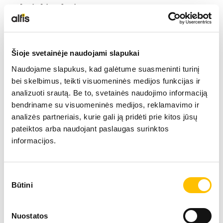
Tehniskie dati
LIEBHERR USED
Sniedzamība
KARJERAS IESPĒJAS
25 m
Šioje svetainėje naudojami slapukai
Naudojame slapukus, kad galėtume suasmeninti turinį
APIE MUS
bei skelbimus, teikti visuomeninės medijos funkcijas ir
Motora jauda
230 
analizuoti srautą. Be to, svetainės naudojimo informaciją
bendriname su visuomeninės medijos, reklamavimo ir
KONTAKTI
analizės partneriais, kurie gali ją pridėti prie kitos jūsų
Ekspluatācijas masa
109,
pateiktos arba naudojant paslaugas surinktos
informacijos.
parkraušanas ekskavators LH 80 Port
Sutikimo
Būtini
pasirinkimas
Nuostatos