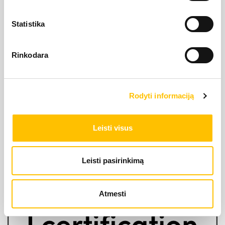
Statistika
Rinkodara
LIEBHERR oficiālais pārstāvis Latvijā ir Alfis SIA, kam
pieder oficiālās tiesības uz LIEBHERR produktu, servisa
Rodyti informaciją
un risinājumu izplatīšanu Latvijas teritorijā.
Leisti visus
SĪKDATŅU IZMANTOŠANA
SĪKDATŅU IZMANTOŠANA
SĪKDATŅU IZMANTOŠANA
LIETOŠANAS NOTEIKUMI
LIETOŠANAS NOTEIKUMI
LIETOŠANAS NOTEIKUMI
Leisti pasirinkimą
Atmesti