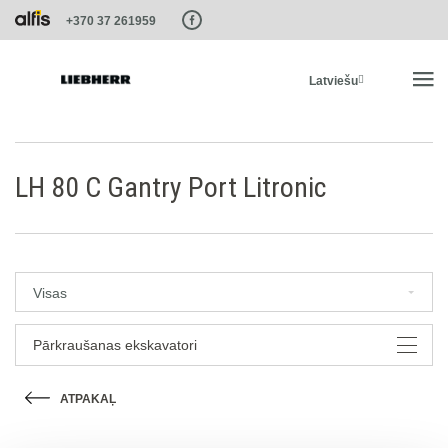
Paste this code as high in the of the page as possible:
+370 37 261959
Latviešu
SĀKUMS
LH 80 C Gantry Port Litronic
PRODUKTI
PAKALPOJUMI UN RISINĀJUMI
Visas
LIEBHERR SISTĒMAS
Pārkraušanas ekskavatori
ATPAKAĻ
LIEBHERR-SHOP