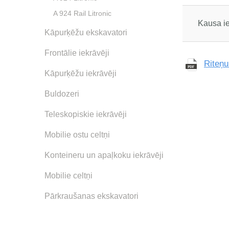
A 924 Rail Litronic
Kausa ie
Kāpurķēžu ekskavatori
Frontālie iekrāvēji
Riteņ
Kāpurķēžu iekrāvēji
Buldozeri
Teleskopiskie iekrāvēji
Mobilie ostu celtņi
Konteineru un apaļkoku iekrāvēji
Mobilie celtņi
Pārkraušanas ekskavatori