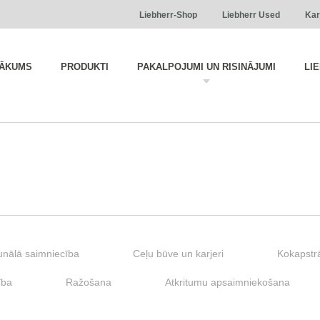
Liebherr-Shop
Liebherr Used
Kar
ĀKUMS
PRODUKTI
PAKALPOJUMI UN RISINĀJUMI
LI
nālā saimniecība
Ceļu būve un karjeri
Kokapstr
ība
Ražošana
Atkritumu apsaimniekošana