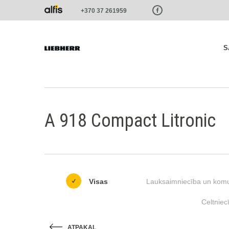
Paste this code as high in the of the page as possible:
+370 37 261959
S
A 918 Compact Litronic
Visas
Lauksaimniecība un komu
Celtniec
ATPAKAĻ