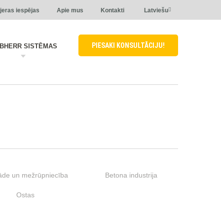
jeras iespējas
Apie mus
Kontakti
Latviešu
PIESAKI KONSULTĀCIJU!
EBHERR SISTĒMAS
āde un mežrūpniecība
Betona industrija
Ostas