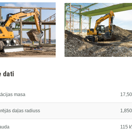
 dati
tācijas masa
17,50
ējās daļas radiuss
1,85
jauda
115 k