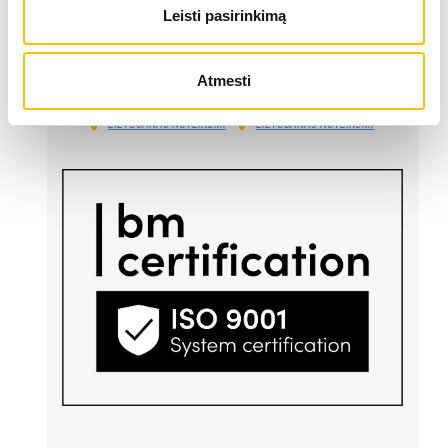
LIEBHERR oficiālais pārstāvis Latvijā ir Alfis SIA, kam
Leisti pasirinkimą
pieder oficiālās tiesības uz LIEBHERR produktu,
servisa un risinājumu izplatīšanu Latvijas teritorijā.
Atmesti
SĪKDATŅU IZMANTOŠANA
SĪKDATŅU IZMANTOŠANA
SĪKDATŅU IZMANTOŠANA
LIETOŠANAS NOTEIKUMI
LIETOŠANAS NOTEIKUMI
LIETOŠANAS NOTEIKUMI