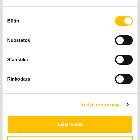
Sutikimo
Būtini
pasirinkimas
Nuostatos
Statistika
Rinkodara
Rodyti informaciją
Leisti visus