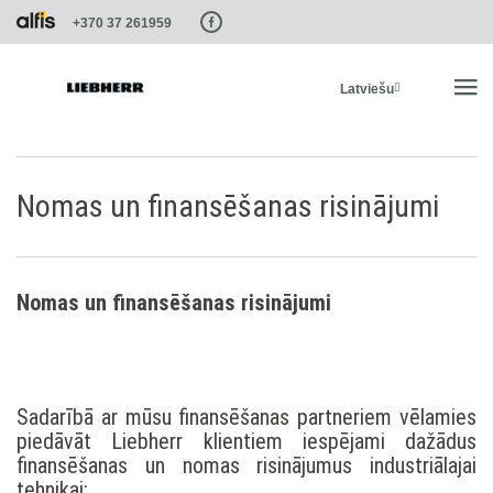
Paste this code as high in the of the page as possible:
+370 37 261959
Latviešu
SĀKUMS
Nomas un finansēšanas risinājumi
PRODUKTI
Nomas un finansēšanas risinājumi
PAKALPOJUMI UN RISINĀJUMI
LIEBHERR SISTĒMAS
Sadarībā ar mūsu finansēšanas partneriem vēlamies
piedāvāt Liebherr klientiem iespējami dažādus
LIEBHERR-SHOP
finansēšanas un nomas risinājumus industriālajai
tehnikai: