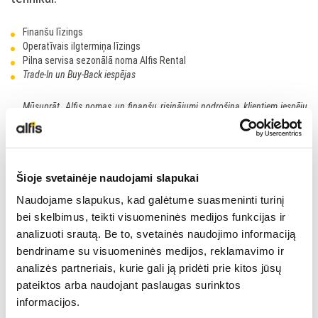
LIEBHERR USED
Finanšu līzings
Operatīvais ilgtermiņa līzings
Pilna servisa sezonālā noma Alfis Rental
KARJERAS IESPĒJAS
Trade-In
un
Buy-Back
iespējas
Mūsuprāt, Alfis nomas un finanšu risinājumi nodrošina klientiem iespēju
APIE MUS
lietot Liebherr industriālo tehniku, kad vien tā ir nepieciešama. Pilna
servisa gadījumā nomas maksa sedz gan tehnikas nomu, gan arī
apkopes, remontus un apdrošināšanu.
KONTAKTI
Šioje svetainėje naudojami slapukai
Mūsu nomas un finansēšanas risinājumu ilgtermiņa sadarbības partneri ir
Naudojame slapukus, kad galėtume suasmeninti turinį
Latvijas lielākās līzinga kompānijas:
bei skelbimus, teikti visuomeninės medijos funkcijas ir
analizuoti srautą. Be to, svetainės naudojimo informaciją
bendriname su visuomeninės medijos, reklamavimo ir
analizės partneriais, kurie gali ją pridėti prie kitos jūsų
pateiktos arba naudojant paslaugas surinktos
informacijos.