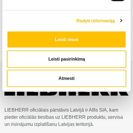
Kausa ietilpība
1.50 
Rodyti informaciją
Frontālais iekrāvējs L 518 Stereo
Leisti visus
Leisti pasirinkimą
Atmesti
LIEBHERR oficiālais pārstāvis Latvijā ir Alfis SIA, kam
pieder oficiālās tiesības uz LIEBHERR produktu, servisa
un risinājumu izplatīšanu Latvijas teritorijā.