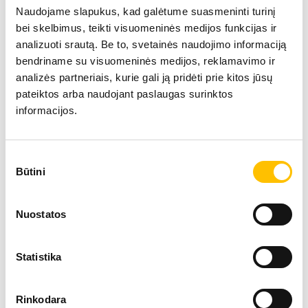
Naudojame slapukus, kad galėtume suasmeninti turinį
bei skelbimus, teikti visuomeninės medijos funkcijas ir
analizuoti srautą. Be to, svetainės naudojimo informaciją
bendriname su visuomeninės medijos, reklamavimo ir
analizės partneriais, kurie gali ją pridėti prie kitos jūsų
pateiktos arba naudojant paslaugas surinktos
informacijos.
Tehniskie dati
Sutikimo
Būtini
pasirinkimas
Ekspluatācijas masa
9,190
Nuostatos
Celtspēja
5,025
Statistika
Motora jauda
76 kW
Rinkodara