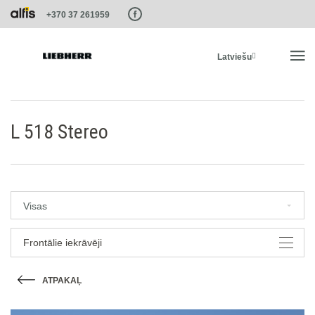
Paste this code as high in the of the page as possible:
+370 37 261959
Latviešu
SĀKUMS
L 518 Stereo
PRODUKTI
PAKALPOJUMI UN RISINĀJUMI
Visas
LIEBHERR SISTĒMAS
Frontālie iekrāvēji
ATPAKAĻ
LIEBHERR-SHOP