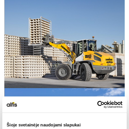
LIEBHERR USED
KARJERAS IESPĒJAS
APIE MUS
KONTAKTI
Šioje svetainėje naudojami slapukai