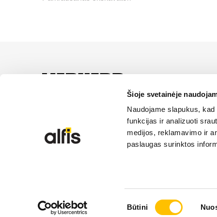
LIEBHERR oficiālais pā
servisa un risinājumu iz
Šioje svetainėje naudojam
Naudojame slapukus, kad g
SĪKDATŅU IZM
funkcijas ir analizuoti sr
medijos, reklamavimo ir ana
paslaugas surinktos inform
© 2026 Liebherr | Alfis SIA | Visas tiesības aizsarg
Sutikimo
Būtini
Nuos
pasirinkimas