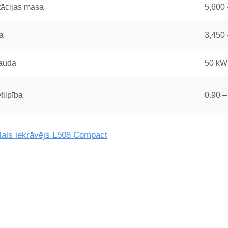
tācijas masa
5,600 
a
3,450 
jauda
50 kW
tilpība
0.90 –
lais iekrāvējs L508 Compact