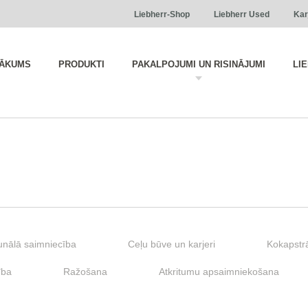
Liebherr-Shop
Liebherr Used
Kar
ĀKUMS
PRODUKTI
PAKALPOJUMI UN RISINĀJUMI
LI
nālā saimniecība
Ceļu būve un karjeri
Kokapstr
ība
Ražošana
Atkritumu apsaimniekošana