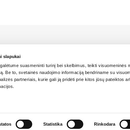
rstāvis Latvijā ir Alfis SIA, kam pieder oficiālās tiesības uz 
platīšanu Latvijas teritorijā.
i slapukai
alėtume suasmeninti turinį bei skelbimus, teikti visuomeninės 
ANTOŠANA
SĪKDATŅU IZMANTOŠANA
SĪKDATŅU IZMANTOŠANA
LIETOŠA
autą. Be to, svetainės naudojimo informaciją bendriname su visu
LIETOŠANAS NOTEIKUMI
LIETOŠANAS NOTEIKUMI
lizės partneriais, kurie gali ją pridėti prie kitos jūsų pateiktos 
acijos.
ātas
tatos
Statistika
Rinkodara