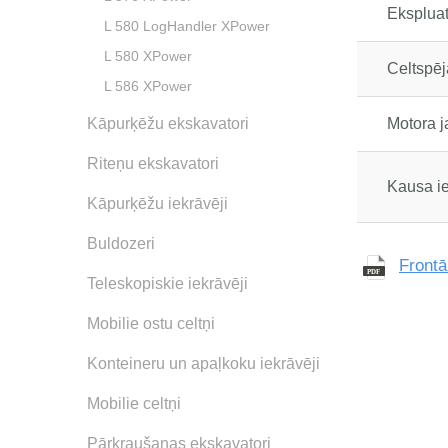
Eksplua
L 580 LogHandler XPower
L 580 XPower
Celtspēj
L 586 XPower
Kāpurķēžu ekskavatori
Motora 
Riteņu ekskavatori
Kausa ie
Kāpurķēžu iekrāvēji
Buldozeri
Frontā
Teleskopiskie iekrāvēji
Mobilie ostu celtņi
Konteineru un apaļkoku iekrāvēji
Mobilie celtņi
Pārkraušanas ekskavatori