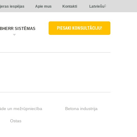
jeras iespējas
Apie mus
Kontakti
Latviešu
PIESAKI KONSULTĀCIJU!
EBHERR SISTĒMAS
āde un mežrūpniecība
Betona industrija
Ostas