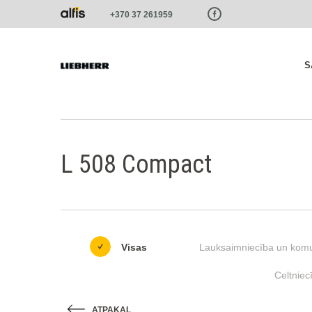
Paste this code as high in the of the page as possible:
+370 37 261959
S
L 508 Compact
Visas
Lauksaimniecība un komu
Celtniec
ATPAKAĻ