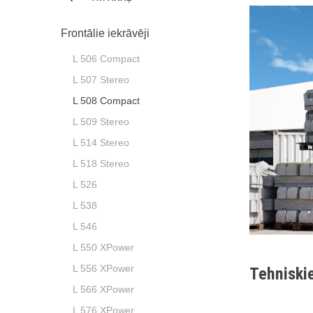
Frontālie iekrāvēji
L 506 Compact
L 507 Stereo
L 508 Compact
L 509 Stereo
L 514 Stereo
L 518 Stereo
L 526
L 538
L 546
L 550 XPower
L 556 XPower
Tehniskie
L 566 XPower
L 576 XPower