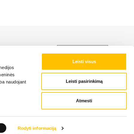
LIEBHERR produktu,
Leisti visus
medijos
NAS NOTEIKUMI
omeninės
Leisti pasirinkimą
arba naudojant
Atmesti
Rodyti informaciją