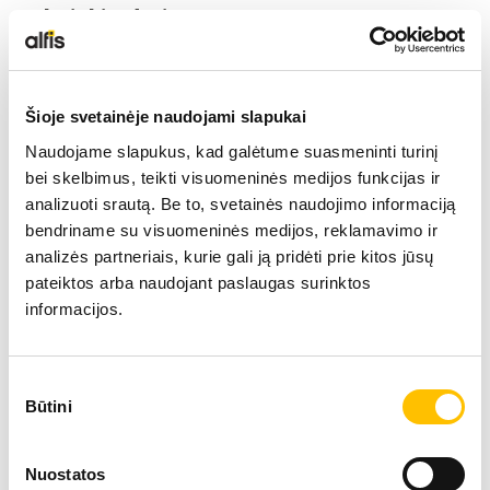
Tehniskie dati
LIEBHERR USED
Sniedzamība
KARJERAS IESPĒJAS
22 m
Šioje svetainėje naudojami slapukai
Naudojame slapukus, kad galėtume suasmeninti turinį
APIE MUS
bei skelbimus, teikti visuomeninės medijos funkcijas ir
Motora jauda
230 
analizuoti srautą. Be to, svetainės naudojimo informaciją
bendriname su visuomeninės medijos, reklamavimo ir
KONTAKTI
analizės partneriais, kurie gali ją pridėti prie kitos jūsų
Ekspluatācijas masa
71,50
pateiktos arba naudojant paslaugas surinktos
informacijos.
Pārkraušanas ekskavators LH 80 M
Sutikimo
Būtini
pasirinkimas
Nuostatos