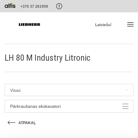
Paste this code as high in the of the page as possible:
+370 37 261959
Latviešu
SĀKUMS
LH 80 M Industry Litronic
PRODUKTI
PAKALPOJUMI UN RISINĀJUMI
Visas
LIEBHERR SISTĒMAS
Pārkraušanas ekskavatori
ATPAKAĻ
LIEBHERR-SHOP