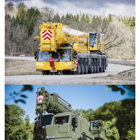
LIEBHERR USED
KARJERAS IESPĒJAS
APIE MUS
KONTAKTI