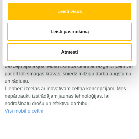
ekonomisku.
Leisti visus
Universāli un ekonomiski
LTM celtņi bez problēmām pārvietojas arī pa bezceļa
apvidu, izmantojot to visurgājēju šasijas. Īpaši kompakti
Leisti pasirinkimą
izmēri ir Liebherr LTC mobilo celtņu īpašība. Ar standarta
kravas automašīnu šasiju LTF tipa mobilie celtņi ir zemu
izmaksu alternatīva viss apvidus mobilajiem celtņiem ar
Atmesti
celtspēju līdz 60 tonnām. LRT tipa celtņiem ir izcili rādītāji
bezceļu apstākļos. Mūsu LG tipa celtni ar režģa izlicēm var
pacelt ļoti smagas kravas, sniedz milzīgu darba augstumu
un rādiusu.
Liebherr izceļas ar inovatīvam celtņa koncepcijām. Mēs
nepārtraukti izstrādājam jaunas tehnoloģijas, lai
nodrošinātu drošu un efektīvu darbību.
Visi mobilie celtņi