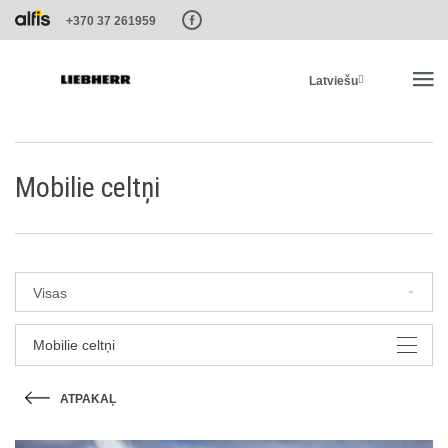
Paste this code as high in the of the page as possible:
+370 37 261959
Latviešu
SĀKUMS
Mobilie celtņi
PRODUKTI
PAKALPOJUMI UN RISINĀJUMI
Visas
LIEBHERR SISTĒMAS
Mobilie celtņi
ATPAKAĻ
LIEBHERR-SHOP