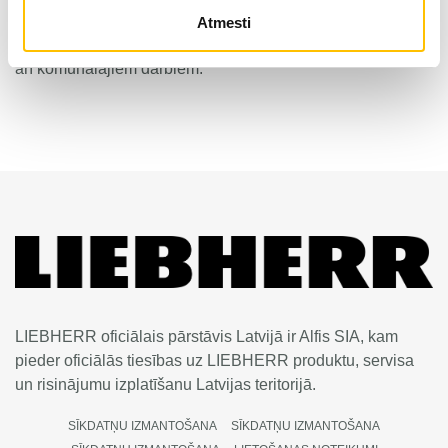
augstā produktivitātē un laika ietaupījumā. Riteņu
Atmesti
ekskavators ir ideāli piemērots ceļu un tiltu būvniecības, kā
arī komunālajiem darbiem.
LIEBHERR oficiālais pārstāvis Latvijā ir Alfis SIA, kam
pieder oficiālās tiesības uz LIEBHERR produktu, servisa
un risinājumu izplatīšanu Latvijas teritorijā.
SĪKDATŅU IZMANTOŠANA
SĪKDATŅU IZMANTOŠANA