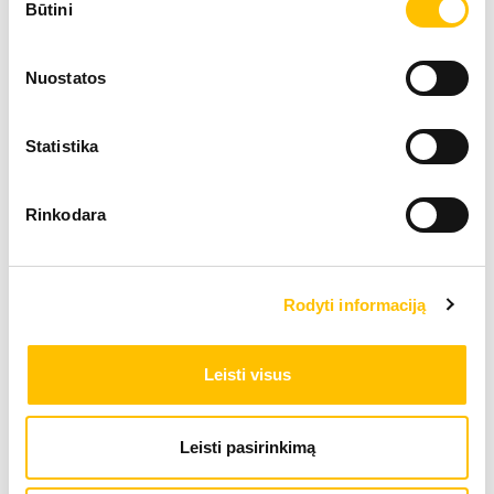
Būtini
pasirinkimas
Nuostatos
Statistika
Rinkodara
Rodyti informaciją
Efektīvs, daudzpusīgs un jaudīgs
Leisti visus
Liebherr riteņu ekskavatori ir spēgīgi darboties ļoti dažādās
situācijas un tos raksturo daudzpusība. Tie ir domāti, lai
nodrošinātu ātrumu un jaudu, tādā veidā paveicot reālus
Leisti pasirinkimą
darbus. Modernas tehnoloģijas, liela celtspēja, maksimālie
rakšanas spēki un zems degvielas patēriņš summējas