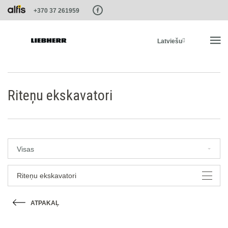
Paste this code as high in the of the page as possible:
+370 37 261959
Latviešu
SĀKUMS
Riteņu ekskavatori
PRODUKTI
PAKALPOJUMI UN RISINĀJUMI
Visas
LIEBHERR SISTĒMAS
Riteņu ekskavatori
ATPAKAĻ
LIEBHERR-SHOP