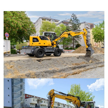
LIEBHERR USED
KARJERAS IESPĒJAS
APIE MUS
KONTAKTI