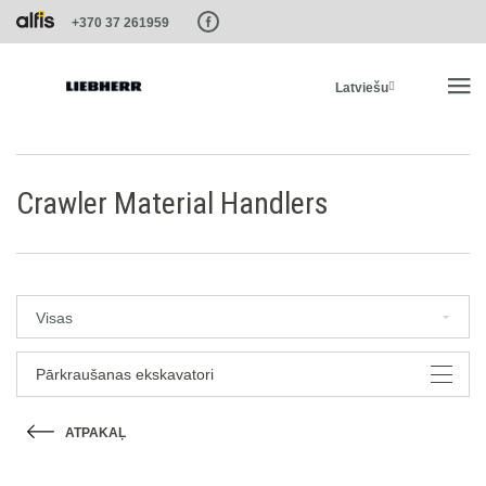
Paste this code as high in the of the page as possible:
+370 37 261959
Latviešu
SĀKUMS
Crawler Material Handlers
PRODUKTI
PAKALPOJUMI UN RISINĀJUMI
Visas
LIEBHERR SISTĒMAS
Pārkraušanas ekskavatori
ATPAKAĻ
LIEBHERR-SHOP