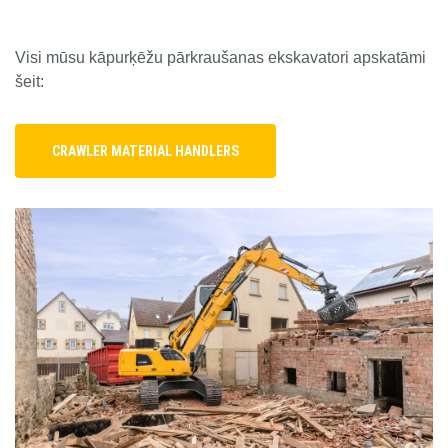
LIEBHERR USED
Visi mūsu kāpurķēžu pārkraušanas ekskavatori apskatāmi
šeit:
KARJERAS IESPĒJAS
CRAWLER MATERIAL HANDLERS
APIE MUS
KONTAKTI