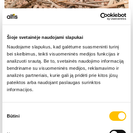
Šioje svetainėje naudojami slapukai
Naudojame slapukus, kad galėtume suasmeninti turinį
bei skelbimus, teikti visuomeninės medijos funkcijas ir
analizuoti srautą. Be to, svetainės naudojimo informaciją
bendriname su visuomeninės medijos, reklamavimo ir
analizės partneriais, kurie gali ją pridėti prie kitos jūsų
pateiktos arba naudojant paslaugas surinktos
informacijos.
Sutikimo
Būtini
pasirinkimas