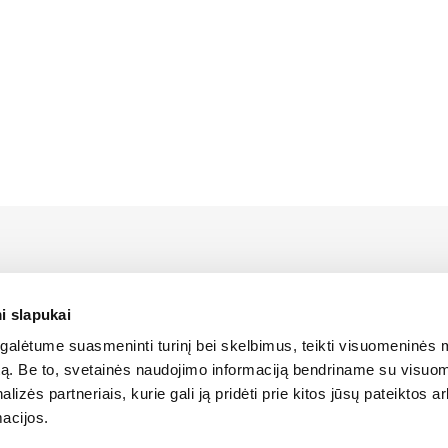
rstāvis Latvijā ir Alfis SIA, kam pieder oficiālās tiesības uz 
platīšanu Latvijas teritorijā.
i slapukai
alėtume suasmeninti turinį bei skelbimus, teikti visuomeninės 
ANTOŠANA
SĪKDATŅU IZMANTOŠANA
SĪKDATŅU IZMANTOŠANA
LIETOŠA
autą. Be to, svetainės naudojimo informaciją bendriname su visu
LIETOŠANAS NOTEIKUMI
LIETOŠANAS NOTEIKUMI
lizės partneriais, kurie gali ją pridėti prie kitos jūsų pateiktos 
acijos.