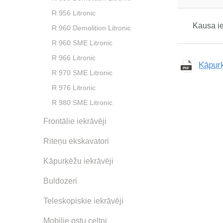
R 956 Litronic
Kausa ie
R 960 Demolition Litronic
R 960 SME Litronic
R 966 Litronic
Kāpur
R 970 SME Litronic
R 976 Litronic
R 980 SME Litronic
Frontālie iekrāvēji
Riteņu ekskavatori
Kāpurķēžu iekrāvēji
Buldozeri
Teleskopiskie iekrāvēji
Mobilie ostu celtņi