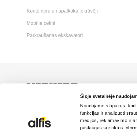
Konteineru un apaļkoku iekrāvēji
Mobilie celtņi
Pārkraušanas ekskavatori
LIEBHERR oficiālais pā
servisa un risinājumu iz
Šioje svetainėje naudojam
Naudojame slapukus, kad g
SĪKDATŅU IZM
funkcijas ir analizuoti sr
medijos, reklamavimo ir ana
paslaugas surinktos inform