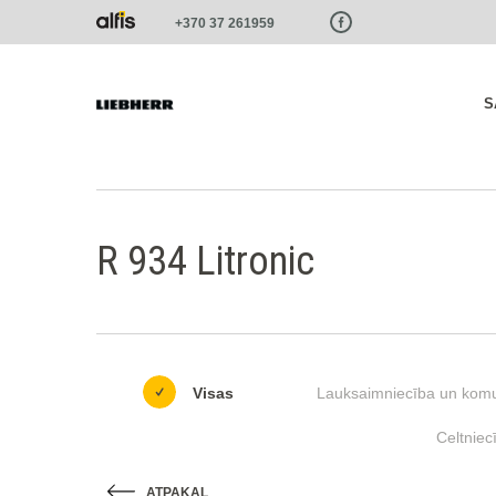
Paste this code as high in the of the page as possible:
+370 37 261959
S
R 934 Litronic
Visas
Lauksaimniecība un komu
Celtniec
ATPAKAĻ