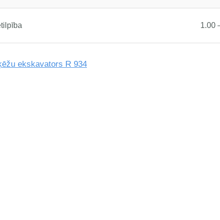
tilpība
1.00 
ķēžu ekskavators R 934