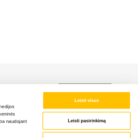
LIEBHERR produktu,
Leisti visus
medijos
NAS NOTEIKUMI
omeninės
Leisti pasirinkimą
arba naudojant