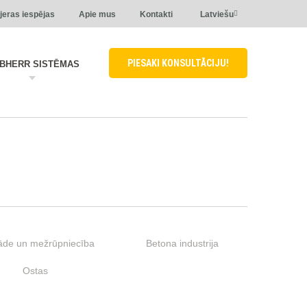
jeras iespējas
Apie mus
Kontakti
Latviešu
PIESAKI KONSULTĀCIJU!
EBHERR SISTĒMAS
āde un mežrūpniecība
Betona industrija
Ostas