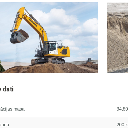
 dati
tācijas masa
34,80
jauda
200 k