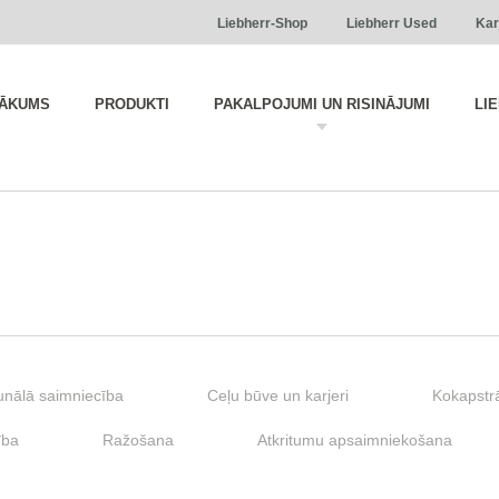
Liebherr-Shop
Liebherr Used
Kar
ĀKUMS
PRODUKTI
PAKALPOJUMI UN RISINĀJUMI
LI
nālā saimniecība
Ceļu būve un karjeri
Kokapstr
ība
Ražošana
Atkritumu apsaimniekošana