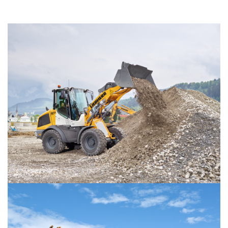
LIEBHERR USED
KARJERAS IESPĒJAS
APIE MUS
KONTAKTI