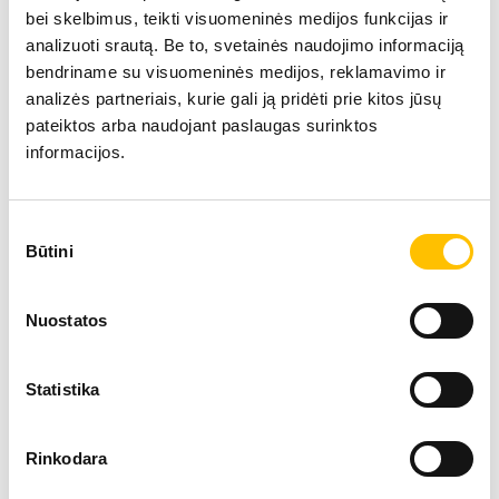
bei skelbimus, teikti visuomeninės medijos funkcijas ir
analizuoti srautą. Be to, svetainės naudojimo informaciją
bendriname su visuomeninės medijos, reklamavimo ir
analizės partneriais, kurie gali ją pridėti prie kitos jūsų
pateiktos arba naudojant paslaugas surinktos
informacijos.
Sutikimo
Būtini
pasirinkimas
Nuostatos
Statistika
Rinkodara