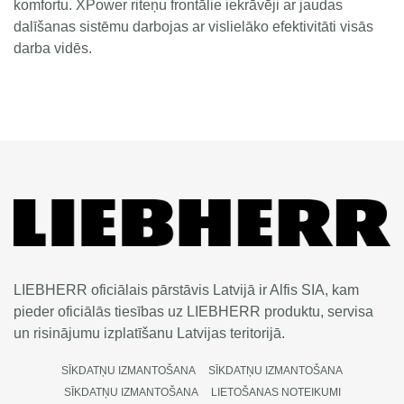
komfortu. XPower riteņu frontālie iekrāvēji ar jaudas
dalīšanas sistēmu darbojas ar vislielāko efektivitāti visās
darba vidēs.
LIEBHERR oficiālais pārstāvis Latvijā ir Alfis SIA, kam
pieder oficiālās tiesības uz LIEBHERR produktu, servisa
un risinājumu izplatīšanu Latvijas teritorijā.
SĪKDATŅU IZMANTOŠANA
SĪKDATŅU IZMANTOŠANA
SĪKDATŅU IZMANTOŠANA
LIETOŠANAS NOTEIKUMI