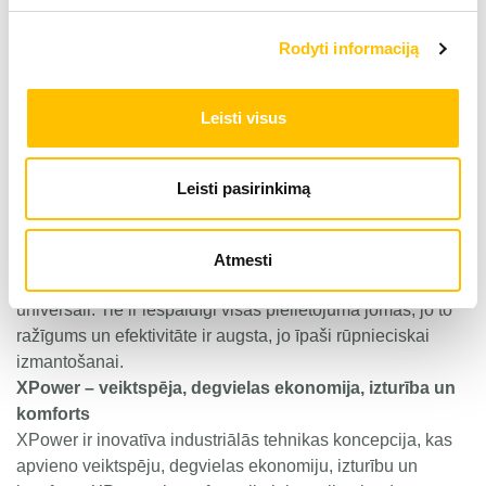
Degvielu taupoša piedziņas koncepcija
Rodyti informaciją
Visu izmēru jaudīgie riteņu frontālie iekrāvēji garantē
komerciālus panākumus. Zemais degvielas patēriņš
samazina ekspluatācijas izmaksas un palielina
Leisti visus
produktivitāti vienlaicīgi ar augstu pārkraušanas jaudu.
Jaunie Liebherr Stereo iekrāvēji
Jauno L 507 – L 518 Stereo iekrāvēju kompaktais dizains
Leisti pasirinkimą
un lieliskā manevrēšanas spēja padara tos par segmenta
līderiem. Unikālā stereo stūre ļauj ātri un efektīvi manevrēt.
Liebherr frontālie iekrāvēji L 526 – L 546
Atmesti
Augstas veiktspējas Liebherr riteņu iekrāvēji ir absolūti
universāli. Tie ir iespaidīgi visās pielietojuma jomās, jo to
ražīgums un efektivitāte ir augsta, jo īpaši rūpnieciskai
izmantošanai.
XPower – veiktspēja, degvielas ekonomija, izturība un
komforts
XPower ir inovatīva industriālās tehnikas koncepcija, kas
apvieno veiktspēju, degvielas ekonomiju, izturību un