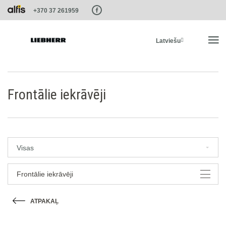
Paste this code as high in the of the page as possible:
+370 37 261959
Latviešu
SĀKUMS
Frontālie iekrāvēji
PRODUKTI
PAKALPOJUMI UN RISINĀJUMI
Visas
LIEBHERR SISTĒMAS
Frontālie iekrāvēji
ATPAKAĻ
LIEBHERR-SHOP