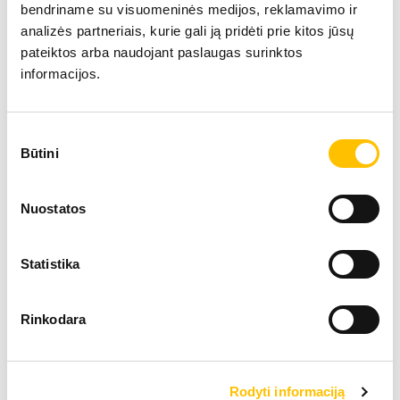
bendriname su visuomeninės medijos, reklamavimo ir
analizės partneriais, kurie gali ją pridėti prie kitos jūsų
pateiktos arba naudojant paslaugas surinktos
informacijos.
Sutikimo
Techniniai duomenys
Būtini
pasirinkimas
Darbinis svoris
95,9
Nuostatos
Variklio galia
420 
Statistika
Kaušo tūris
5.20 
Rinkodara
Vikšrinis ekskavatorius R 980 SME
Rodyti informaciją