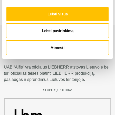
Leisti visus
Leisti pasirinkimą
Atmesti
UAB “Alfis” yra oficialus LIEBHERR atstovas Lietuvoje bei
turi oficialias teises platinti LIEBHERR produkciją,
paslaugas ir sprendimus Lietuvos teritorijoje.
SLAPUKŲ POLITIKA