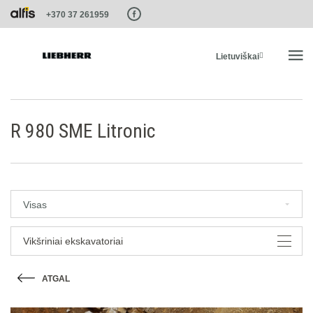
Paste this code as high in the of the page as possible:
+370 37 261959
Lietuviškai
PRADŽIA
R 980 SME Litronic
PRODUKTAI
PASLAUGOS IR SPRENDIMAI
Visas
LIEBHERR SISTEMOS
Vikšriniai ekskavatoriai
ATGAL
LIEBHERR-SHOP