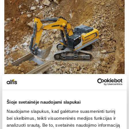
NAUDOTA LIEBHERR TECHNIKA
KARJEROS GALIMYBĖS
APIE MUS
KONTAKTAI
Šioje svetainėje naudojami slapukai
Naudojame slapukus, kad galėtume suasmeninti turinį
bei skelbimus, teikti visuomeninės medijos funkcijas ir
analizuoti srautą. Be to, svetainės naudojimo informaciją