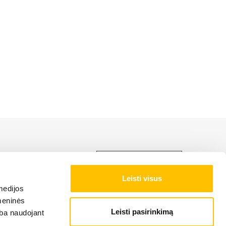
ti LIEBHERR produkciją,
Leisti visus
medijos
omeninės
Leisti pasirinkimą
arba naudojant