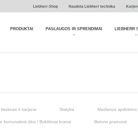
Liebherr-Shop
Naudota Liebherr technika
Karjer
PRODUKTAI
PASLAUGOS IR SPRENDIMAI
LIEBHERR 
 tiesimas ir karjerai
Statyba
Medienos apdirbimo 
r komunalinis ūkis / Bokštiniai kranai
Betono pramonė