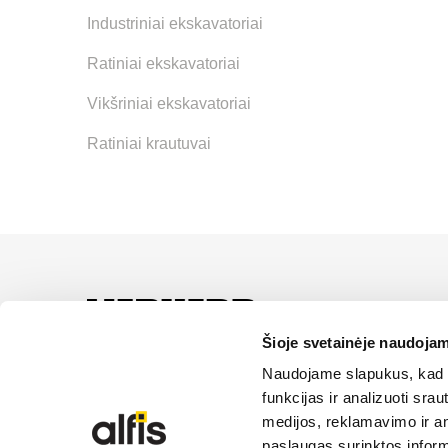
Industriniai ekskavatoriai
Ratiniai ekskavatoriai
Vikšriniai ekskavatoriai
Ratiniai krautuvai
UAB “Alfis” yra oficial
paslaugas ir sprendimus
Šioje svetainėje naudojam
Naudojame slapukus, kad g
funkcijas ir analizuoti sr
medijos, reklamavimo ir ana
paslaugas surinktos inform