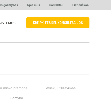
os galimybės
Apie mus
Kontaktai
Lietuviškai
KREIPKITĖS DĖL KONSULTACIJOS
SISTEMOS
ir miško pramonė
Atliekų utilizavimas
Gamyba