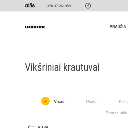
Paste this code as high in the of the page as possible:
+370 37 261959
PRADŽIA
Vikšriniai krautuvai
Visas
Uostai
Kelių
Žemės ūkis i
ATGAL