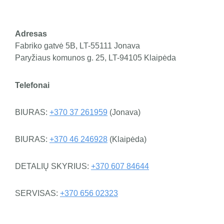
NAUDOTA LIEBHERR TECHNIKA
Adresas
Fabriko gatvė 5B, LT-55111 Jonava
KARJEROS GALIMYBĖS
Paryžiaus komunos g. 25, LT-94105 Klaipėda
APIE MUS
Telefonai
BIURAS:
+370 37 261959
(Jonava)
KONTAKTAI
BIURAS:
+370 46 246928
(Klaipėda)
DETALIŲ SKYRIUS:
+370 607 84644
SERVISAS:
+370 656 02323