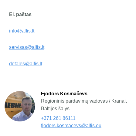
El. paštas
info@alfis.lt
servisas@alfis.lt
detales@alfis.lt
Fjodors Kosmačevs
Regioninis pardavimų vadovas / Kranai,
Baltijos šalys
+371 261 86111
fjodors.kosmacevs@alfis.eu