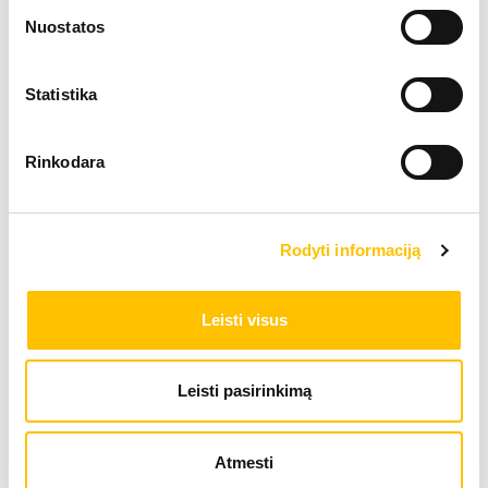
Nuostatos
+370 667 48060
ruslan.kuznecov@alfis.lt
Statistika
Ignas Mažuolis
Rinkodara
Serviso vadybininkas
+370 600 22266
Rodyti informaciją
ignas.mazuolis@alfis.lt
Modestas Gabulas
Leisti visus
Atsarginių dalių pardavimo vadybininkas
(Jonava)
Leisti pasirinkimą
+370 607 84644
modestas.gabulas@alfis.lt
Atmesti