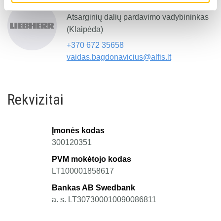
Vaidas Bagdonavičius
Atsarginių dalių pardavimo vadybininkas
(Klaipėda)
+370 672 35658
vaidas.bagdonavicius@alfis.lt
Rekvizitai
Įmonės kodas
300120351
PVM mokėtojo kodas
LT100001858617
Bankas AB Swedbank
a. s. LT307300010090086811