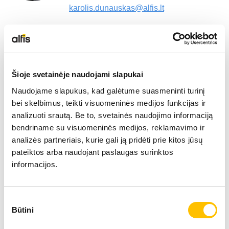
karolis.dunauskas@alfis.lt
Vytautas Kišūnas (Rytų Lietuva)
Pardavimo vadybininkas
Šioje svetainėje naudojami slapukai
+370 610 63456
Naudojame slapukus, kad galėtume suasmeninti turinį
vytautas.kisunas@alfis.lt
bei skelbimus, teikti visuomeninės medijos funkcijas ir
analizuoti srautą. Be to, svetainės naudojimo informaciją
Petras Sanikovas
bendriname su visuomeninės medijos, reklamavimo ir
Serviso vadovas
analizės partneriais, kurie gali ją pridėti prie kitos jūsų
pateiktos arba naudojant paslaugas surinktos
informacijos.
+370 656 02323
petras.sanikovas@alfis.lt
Sutikimo
Ruslan Kuznecov
Būtini
pasirinkimas
Serviso vadybininkas