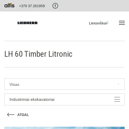
Paste this code as high in the of the page as possible:
+370 37 261959
Lietuviškai
PRADŽIA
LH 60 Timber Litronic
PRODUKTAI
PASLAUGOS IR SPRENDIMAI
Visas
LIEBHERR SISTEMOS
Industriniai ekskavatoriai
ATGAL
LIEBHERR-SHOP