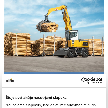
NAUDOTA LIEBHERR TECHNIKA
KARJEROS GALIMYBĖS
APIE MUS
KONTAKTAI
Šioje svetainėje naudojami slapukai
Naudojame slapukus, kad galėtume suasmeninti turinį