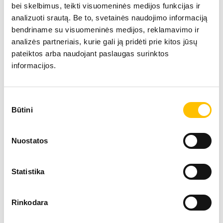
bei skelbimus, teikti visuomeninės medijos funkcijas ir
analizuoti srautą. Be to, svetainės naudojimo informaciją
bendriname su visuomeninės medijos, reklamavimo ir
analizės partneriais, kurie gali ją pridėti prie kitos jūsų
pateiktos arba naudojant paslaugas surinktos
informacijos.
Sutikimo
Techniniai duomenys
Būtini
pasirinkimas
Nuostatos
Siekis
11 m
Statistika
Variklio galia
200 
Rinkodara
Darbinis svoris
42,80