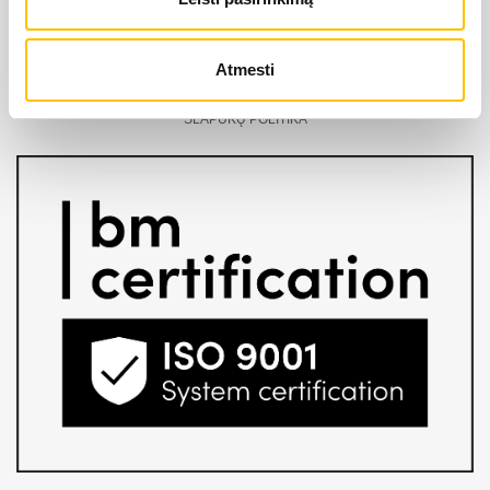
UAB “Alfis” yra oficialus LIEBHERR atstovas Lietuvoje bei
turi oficialias teises platinti LIEBHERR produkciją,
Atmesti
paslaugas ir sprendimus Lietuvos teritorijoje.
SLAPUKŲ POLITIKA