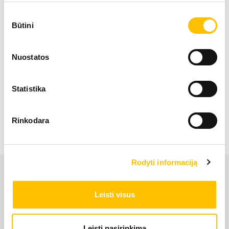
Variklio galia
105 
Sutikimo
Būtini
pasirinkimas
Darbinis svoris
21,00
Nuostatos
Statistika
Industrinis ekskavatorius LH 22 C
Rinkodara
Rodyti informaciją
Leisti visus
Leisti pasirinkimą