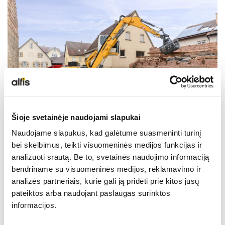
NAUDOTA LIEBHERR TECHNIKA
KARJEROS GALIMYBĖS
APIE MUS
KONTAKTAI
Šioje svetainėje naudojami slapukai
Naudojame slapukus, kad galėtume suasmeninti turinį
bei skelbimus, teikti visuomeninės medijos funkcijas ir
analizuoti srautą. Be to, svetainės naudojimo informaciją
Techniniai duomenys
bendriname su visuomeninės medijos, reklamavimo ir
analizės partneriais, kurie gali ją pridėti prie kitos jūsų
pateiktos arba naudojant paslaugas surinktos
Siekis
10 m
informacijos.