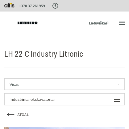
Paste this code as high in the of the page as possible:
+370 37 261959
Lietuviškai
PRADŽIA
LH 22 C Industry Litronic
PRODUKTAI
PASLAUGOS IR SPRENDIMAI
Visas
LIEBHERR SISTEMOS
Industriniai ekskavatoriai
ATGAL
LIEBHERR-SHOP