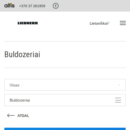
Paste this code as high in the of the page as possible:
+370 37 261959
Lietuviškai
PRADŽIA
Buldozeriai
PRODUKTAI
PASLAUGOS IR SPRENDIMAI
Visas
LIEBHERR SISTEMOS
Buldozeriai
ATGAL
LIEBHERR-SHOP