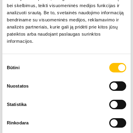
bei skelbimus, teikti visuomeninės medijos funkcijas ir
analizuoti srautą. Be to, svetainės naudojimo informaciją
bendriname su visuomeninės medijos, reklamavimo ir
analizės partneriais, kurie gali ją pridėti prie kitos jūsų
pateiktos arba naudojant paslaugas surinktos
informacijos.
Sutikimo
Būtini
pasirinkimas
Našumas
Nuostatos
Galia ir pažangios technologijos yra skiriamieji Liebherr
buldozerių bruožai. Liebherr buldozeriai skirti sunkiems
plėšimo darbams, medžiagų perstūmimui arba tiksliems
Statistika
išlyginimo darbams. Tai galingos ir universalios mašinos.
Rinkodara
Efektyvumas