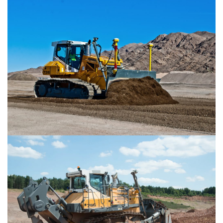
NAUDOTA LIEBHERR TECHNIKA
KARJEROS GALIMYBĖS
APIE MUS
KONTAKTAI