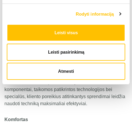
Projektuojant Liebherr buldozerius didelis dėmesys
Rodyti informaciją
skiriamas ekonomiškumui. Ypač efektyvi transmisijos
koncepcija, patvarūs ir minimalios techninės priežiūros
reikalaujantys komponentai ženkliai mažina
Leisti visus
eksploatacines išlaidas ir didina ekonominį naudingumą.
Leisti pasirinkimą
Patvarumas
Šiuolaikinėse statybose reikalinga maksimaliai universali
Atmesti
bei patvari technika. Liebherr buldozeriai idealiai atitinka
šiuos reikalavimus: specialiai statybinei technikai sukurti
komponentai, taikomos patikrintos technologijos bei
specialūs, kliento poreikius atitinkantys sprendimai leidžia
naudoti techniką maksimaliai efektyviai.
Komfortas