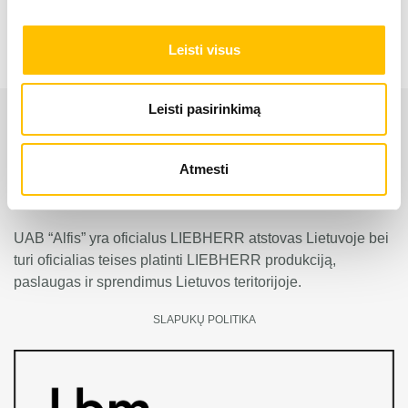
Leisti visus
Leisti pasirinkimą
Atmesti
UAB “Alfis” yra oficialus LIEBHERR atstovas Lietuvoje bei
turi oficialias teises platinti LIEBHERR produkciją,
paslaugas ir sprendimus Lietuvos teritorijoje.
SLAPUKŲ POLITIKA