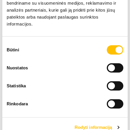
bendriname su visuomeninės medijos, reklamavimo ir
analizės partneriais, kurie gali ją pridėti prie kitos jūsų
pateiktos arba naudojant paslaugas surinktos
informacijos.
Sutikimo
Techniniai duomenys
Būtini
pasirinkimas
Darbinis svoris
30,40
Nuostatos
Variklio galia
180 
Statistika
Kaušo tūris
1.00 
Rinkodara
Vikšrinis ekskavatorius R 930
Rodyti informaciją