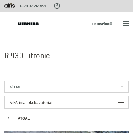
Paste this code as high in the of the page as possible:
+370 37 261959
Lietuviškai
PRADŽIA
R 930 Litronic
PRODUKTAI
PASLAUGOS IR SPRENDIMAI
Visas
LIEBHERR SISTEMOS
Vikšriniai ekskavatoriai
ATGAL
LIEBHERR-SHOP