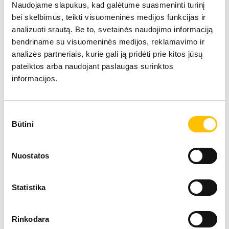
Naudojame slapukus, kad galėtume suasmeninti turinį
bei skelbimus, teikti visuomeninės medijos funkcijas ir
analizuoti srautą. Be to, svetainės naudojimo informaciją
bendriname su visuomeninės medijos, reklamavimo ir
analizės partneriais, kurie gali ją pridėti prie kitos jūsų
pateiktos arba naudojant paslaugas surinktos
Techniniai duomenys
informacijos.
Sutikimo
Maksimali keliamoji galia
450 t
Būtini
pasirinkimas
Teleskopinė strėlė
85 m
Nuostatos
Maksimalus kėlimo aukštis
131 
Statistika
Maksimalus spindulys
100 
Rinkodara