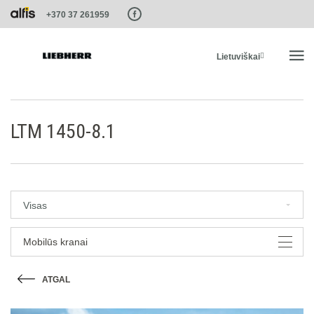
Paste this code as high in the of the page as possible:
+370 37 261959
Lietuviškai
PRADŽIA
LTM 1450-8.1
PRODUKTAI
PASLAUGOS IR SPRENDIMAI
Visas
LIEBHERR SISTEMOS
Mobilūs kranai
ATGAL
LIEBHERR-SHOP