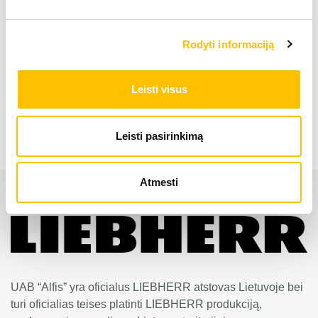
Ašys
8
Rodyti informaciją
Mobilus kranas LTM 1450-8.1
Leisti visus
Leisti pasirinkimą
Atmesti
UAB “Alfis” yra oficialus LIEBHERR atstovas Lietuvoje bei
turi oficialias teises platinti LIEBHERR produkciją,