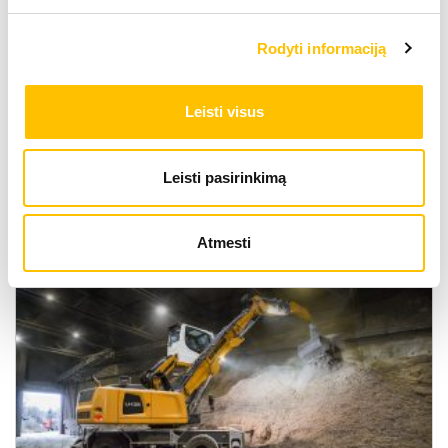
Rodyti informaciją
Leisti visus
Leisti pasirinkimą
Buldozeriai
Atmesti