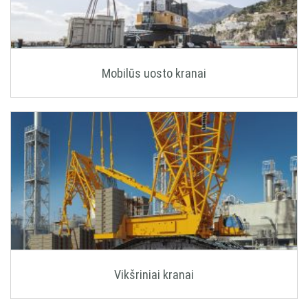
Mobilūs uosto kranai
Vikšriniai kranai