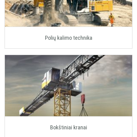
NAUDOTA LIEBHERR TECHNIKA
KARJEROS GALIMYBĖS
Polių kalimo technika
APIE MUS
KONTAKTAI
Bokštiniai kranai