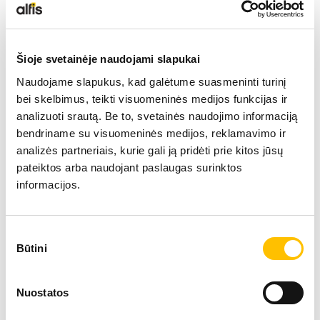
Techniniai duomenys
NAUDOTA LIEBHERR TECHNIKA
Šioje svetainėje naudojami slapukai
Siekis
KARJEROS GALIMYBĖS
22 m
Naudojame slapukus, kad galėtume suasmeninti turinį
bei skelbimus, teikti visuomeninės medijos funkcijas ir
APIE MUS
analizuoti srautą. Be to, svetainės naudojimo informaciją
Variklio galia
230 
bendriname su visuomeninės medijos, reklamavimo ir
analizės partneriais, kurie gali ją pridėti prie kitos jūsų
KONTAKTAI
pateiktos arba naudojant paslaugas surinktos
Darbinis svoris
71,50
informacijos.
Industrinis ekskavatorius LH 80 M
Sutikimo
Būtini
pasirinkimas
Nuostatos