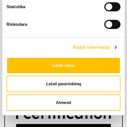
Statistika
Rinkodara
UAB “Alfis” yra oficialus LIEBHERR atstovas Lietuvoje bei
Rodyti informaciją
turi oficialias teises platinti LIEBHERR produkciją,
paslaugas ir sprendimus Lietuvos teritorijoje.
Leisti visus
SLAPUKŲ POLITIKA
Leisti pasirinkimą
Atmesti