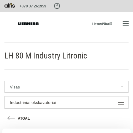
Paste this code as high in the of the page as possible:
+370 37 261959
Lietuviškai
PRADŽIA
LH 80 M Industry Litronic
PRODUKTAI
PASLAUGOS IR SPRENDIMAI
Visas
LIEBHERR SISTEMOS
Industriniai ekskavatoriai
ATGAL
LIEBHERR-SHOP