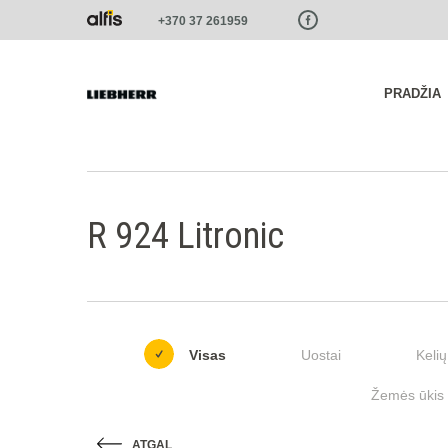
Paste this code as high in the of the page as possible:
+370 37 261959
PRADŽIA
R 924 Litronic
Visas
Uostai
Kelių
Žemės ūkis i
ATGAL