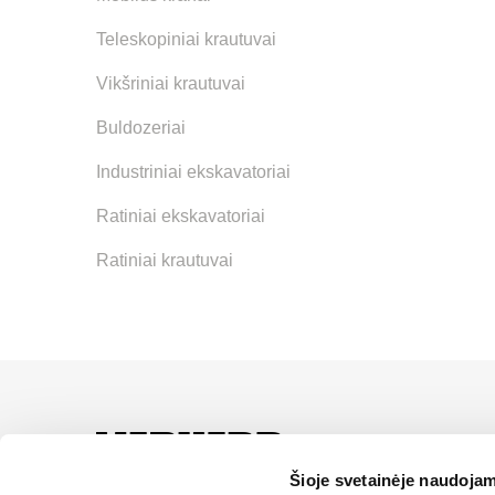
Teleskopiniai krautuvai
Vikšriniai krautuvai
Buldozeriai
Industriniai ekskavatoriai
Ratiniai ekskavatoriai
Ratiniai krautuvai
UAB “Alfis” yra oficial
paslaugas ir sprendimus
Šioje svetainėje naudojam