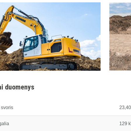
ai duomenys
 svoris
23,40
galia
129 k