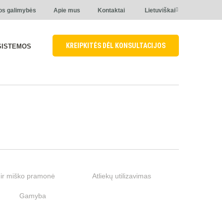
os galimybės
Apie mus
Kontaktai
Lietuviškai
KREIPKITĖS DĖL KONSULTACIJOS
SISTEMOS
ir miško pramonė
Atliekų utilizavimas
Gamyba