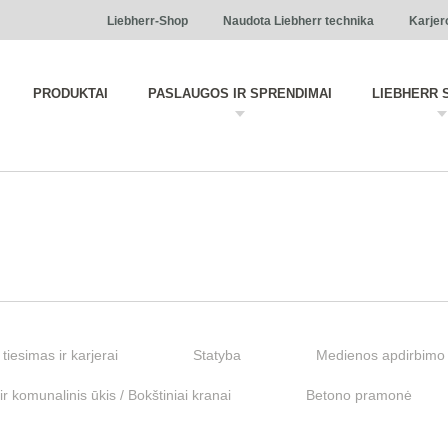
Liebherr-Shop
Naudota Liebherr technika
Karjer
PRODUKTAI
PASLAUGOS IR SPRENDIMAI
LIEBHERR 
 tiesimas ir karjerai
Statyba
Medienos apdirbimo 
r komunalinis ūkis / Bokštiniai kranai
Betono pramonė