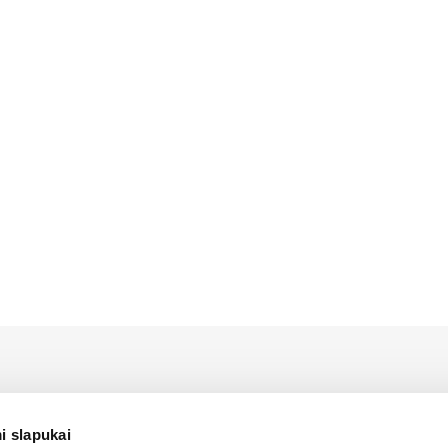
us LIEBHERR atstovas Lietuvoje bei turi oficialias teises platin
 Lietuvos teritorijoje.
i slapukai