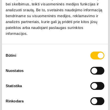
bei skelbimus, teikti visuomeninės medijos funkcijas ir
analizuoti srautą. Be to, svetainės naudojimo informaciją
bendriname su visuomeninės medijos, reklamavimo ir
analizės partneriais, kurie gali ją pridėti prie kitos jūsų
pateiktos arba naudojant paslaugas surinktos
informacijos.
Sutikimo
Techniniai duomenys
Būtini
pasirinkimas
Nuostatos
Darbinis svoris
11,250 – 11
Statistika
Keliamoji galia
7,200 – 8,50
Variklio galia
100 kW (ISO
Rinkodara