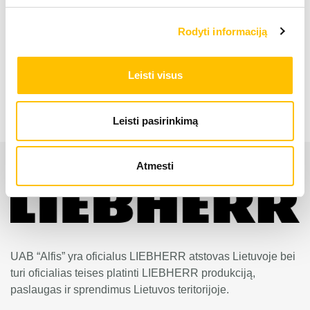
Kaušo tūris
1.80 – 2.30 
Rodyti informaciją
Ratinis krautuvas L 526
Leisti visus
Leisti pasirinkimą
Atmesti
UAB “Alfis” yra oficialus LIEBHERR atstovas Lietuvoje bei
turi oficialias teises platinti LIEBHERR produkciją,
paslaugas ir sprendimus Lietuvos teritorijoje.