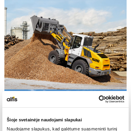
NAUDOTA LIEBHERR TECHNIKA
KARJEROS GALIMYBĖS
APIE MUS
KONTAKTAI
Šioje svetainėje naudojami slapukai
Naudojame slapukus, kad galėtume suasmeninti turinį