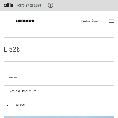
Paste this code as high in the of the page as possible:
+370 37 261959
Lietuviškai
PRADŽIA
L 526
PRODUKTAI
PASLAUGOS IR SPRENDIMAI
Visas
LIEBHERR SISTEMOS
Ratiniai krautuvai
ATGAL
LIEBHERR-SHOP