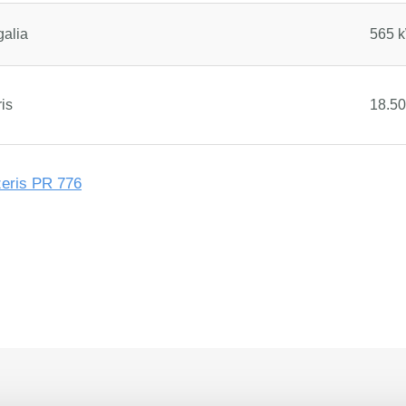
galia
565 k
ris
18.50
zeris PR 776