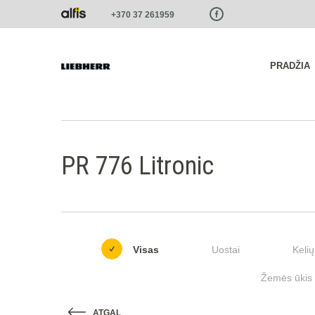
Paste this code as high in the of the page as possible:
+370 37 261959
PRADŽIA
PR 776 Litronic
Visas
Uostai
Kelių
Žemės ūkis i
ATGAL