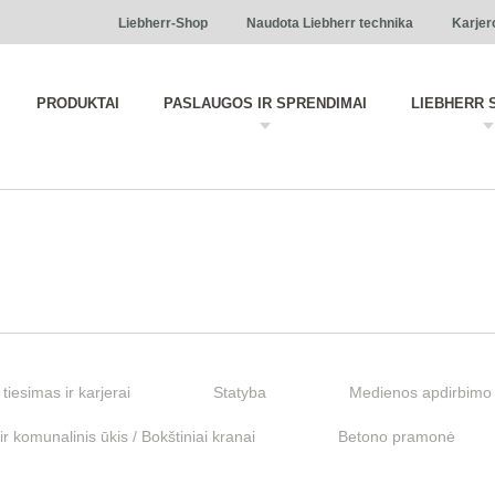
Liebherr-Shop
Naudota Liebherr technika
Karjer
PRODUKTAI
PASLAUGOS IR SPRENDIMAI
LIEBHERR 
 tiesimas ir karjerai
Statyba
Medienos apdirbimo 
r komunalinis ūkis / Bokštiniai kranai
Betono pramonė