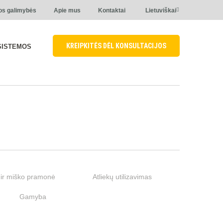
os galimybės
Apie mus
Kontaktai
Lietuviškai
KREIPKITĖS DĖL KONSULTACIJOS
SISTEMOS
ir miško pramonė
Atliekų utilizavimas
Gamyba