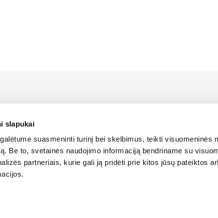
us LIEBHERR atstovas Lietuvoje bei turi oficialias teises platin
 Lietuvos teritorijoje.
i slapukai
alėtume suasmeninti turinį bei skelbimus, teikti visuomeninės 
SLAPUKŲ POLITIKA
autą. Be to, svetainės naudojimo informaciją bendriname su visu
lizės partneriais, kurie gali ją pridėti prie kitos jūsų pateiktos 
acijos.