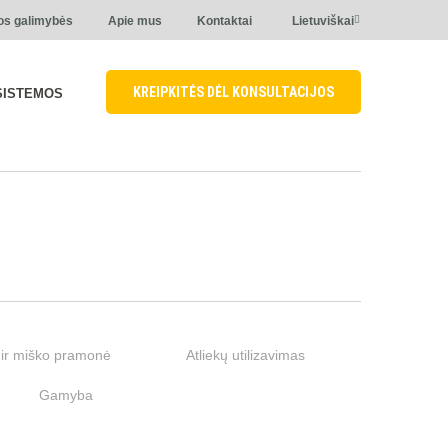
os galimybės
Apie mus
Kontaktai
Lietuviškai
KREIPKITĖS DĖL KONSULTACIJOS
SISTEMOS
ir miško pramonė
Atliekų utilizavimas
Gamyba