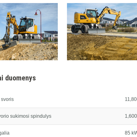
ai duomenys
 svoris
11,80
orio sukimosi spindulys
1,60
galia
85 kW