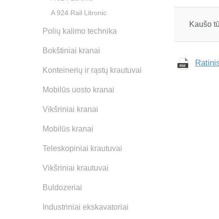
A 924 Rail Litronic
Kaušo tū
Polių kalimo technika
Bokštiniai kranai
Ratini
Konteinerių ir rąstų krautuvai
Mobilūs uosto kranai
Vikšriniai kranai
Mobilūs kranai
Teleskopiniai krautuvai
Vikšriniai krautuvai
Buldozeriai
Industriniai ekskavatoriai