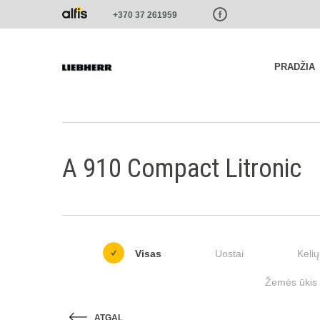
Paste this code as high in the of the page as possible:
+370 37 261959
PRADŽIA
A 910 Compact Litronic
Visas
Uostai
Kelių
Žemės ūkis i
ATGAL