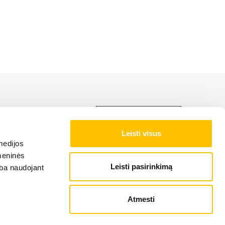
ti LIEBHERR produkciją,
Leisti visus
medijos
omeninės
Leisti pasirinkimą
arba naudojant
Atmesti