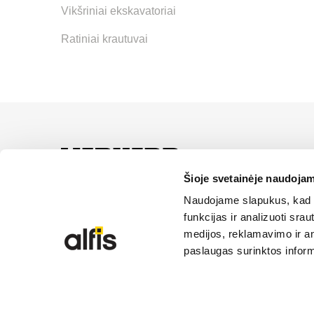
Vikšriniai ekskavatoriai
Ratiniai krautuvai
UAB “Alfis” yra oficial
paslaugas ir sprendimus
Šioje svetainėje naudojam
Naudojame slapukus, kad g
funkcijas ir analizuoti sr
medijos, reklamavimo ir ana
paslaugas surinktos inform