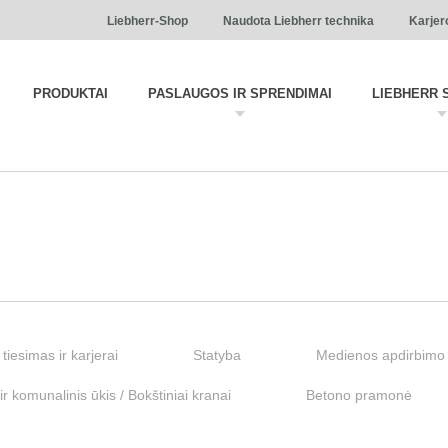
Liebherr-Shop
Naudota Liebherr technika
Karjer
PRODUKTAI
PASLAUGOS IR SPRENDIMAI
LIEBHERR 
 tiesimas ir karjerai
Statyba
Medienos apdirbimo 
r komunalinis ūkis / Bokštiniai kranai
Betono pramonė