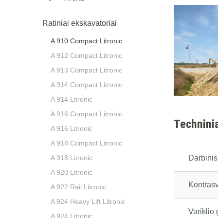
Ratiniai ekskavatoriai
A 910 Compact Litronic
A 912 Compact Litronic
A 913 Compact Litronic
A 914 Compact Litronic
A 914 Litronic
A 916 Compact Litronic
Technini
A 916 Litronic
A 918 Compact Litronic
A 918 Litronic
Darbinis
A 920 Litronic
Kontrasv
A 922 Rail Litronic
A 924 Heavy Lift Litronic
Variklio 
A 924 Litronic