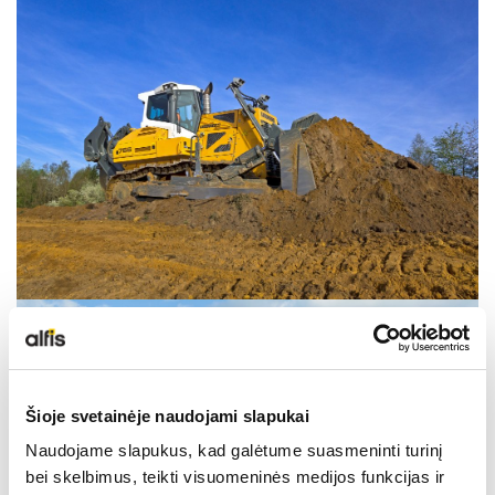
NAUDOTA LIEBHERR TECHNIKA
KARJEROS GALIMYBĖS
APIE MUS
KONTAKTAI
Šioje svetainėje naudojami slapukai
Naudojame slapukus, kad galėtume suasmeninti turinį
bei skelbimus, teikti visuomeninės medijos funkcijas ir