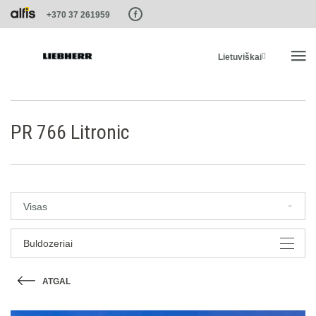
Paste this code as high in the of the page as possible:
+370 37 261959
Lietuviškai
PRADŽIA
PR 766 Litronic
PRODUKTAI
PASLAUGOS IR SPRENDIMAI
Visas
LIEBHERR SISTEMOS
Buldozeriai
ATGAL
LIEBHERR-SHOP