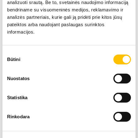
analizuoti srautą. Be to, svetainės naudojimo informaciją
bendriname su visuomeninės medijos, reklamavimo ir
analizės partneriais, kurie gali ją pridėti prie kitos jūsų
pateiktos arba naudojant paslaugas surinktos
informacijos.
Techniniai duomenys
Sutikimo
Būtini
pasirinkimas
Darbinis svoris
46,22
Nuostatos
Variklio galia
310 
Statistika
Rinkodara
Peilio tūris
13.60