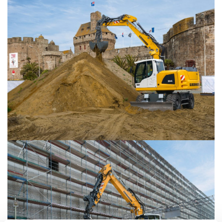
NAUDOTA LIEBHERR TECHNIKA
KARJEROS GALIMYBĖS
APIE MUS
KONTAKTAI