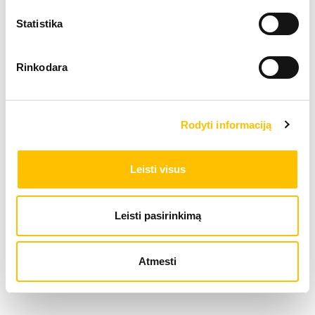
Statistika
Techniniai duomenys
Rinkodara
Darbinis svoris
14,90
Rodyti informaciją
Variklio galia
105 
Leisti visus
Kaušo tūris
0.17 
Leisti pasirinkimą
Ratinis ekskavatorius A 914
Atmesti