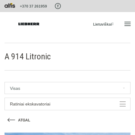
Paste this code as high in the of the page as possible:
+370 37 261959
Lietuviškai
PRADŽIA
A 914 Litronic
PRODUKTAI
PASLAUGOS IR SPRENDIMAI
Visas
LIEBHERR SISTEMOS
Ratiniai ekskavatoriai
ATGAL
LIEBHERR-SHOP