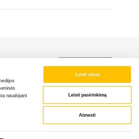
ti LIEBHERR produkciją,
Leisti visus
medijos
omeninės
Leisti pasirinkimą
arba naudojant
Atmesti