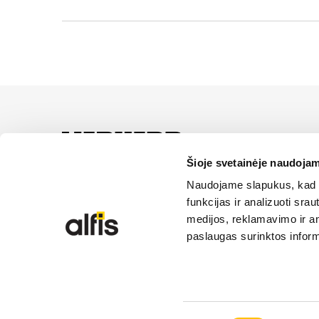
UAB “Alfis” yra oficial
paslaugas ir sprendimus
Šioje svetainėje naudojam
Naudojame slapukus, kad g
funkcijas ir analizuoti sr
medijos, reklamavimo ir ana
paslaugas surinktos inform
© 2026 Liebherr | Alfis UAB | Visos teisės saugom