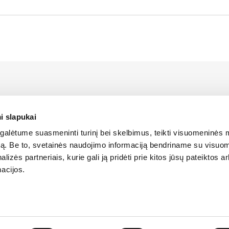
us LIEBHERR atstovas Lietuvoje bei turi oficialias teises platin
 Lietuvos teritorijoje.
i slapukai
alėtume suasmeninti turinį bei skelbimus, teikti visuomeninės 
SLAPUKŲ POLITIKA
autą. Be to, svetainės naudojimo informaciją bendriname su visu
lizės partneriais, kurie gali ją pridėti prie kitos jūsų pateiktos 
acijos.
os