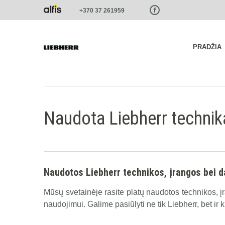
Paste this code as high in the of the page as possible:
+370 37 261959
PRADŽIA
Naudota Liebherr technik
Naudotos Liebherr technikos, įrangos bei d
Mūsų svetainėje rasite platų naudotos technikos, į
naudojimui. Galime pasiūlyti ne tik Liebherr, bet ir