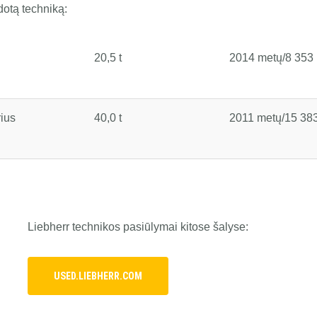
dotą techniką:
20,5 t
2014 metų/8 353
rius
40,0 t
2011 metų/15 38
Liebherr technikos pasiūlymai kitose šalyse:
USED.LIEBHERR.COM