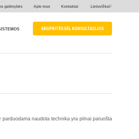
os galimybės
Apie mus
Kontaktai
Lietuviškai
KREIPKITĖS DĖL KONSULTACIJOS
SISTEMOS
err parduodama naudota technika yra pilnai paruošta