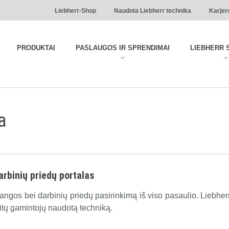
Liebherr-Shop
Naudota Liebherr technika
Karjer
PRODUKTAI
PASLAUGOS IR SPRENDIMAI
LIEBHERR 
a
arbinių priedų portalas
rangos bei darbinių priedų pasirinkimą iš viso pasaulio. Liebh
 kitų gamintojų naudotą techniką.